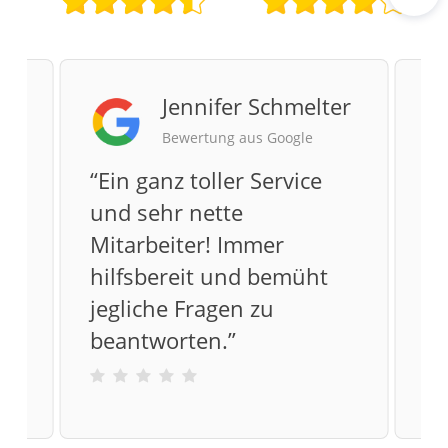
Rout
Jennifer Schmelter
Bewertung aus Google
“
Ein ganz toller Service
“
M
und sehr nette
be
s
Mitarbeiter! Immer
Su
hilfsbereit und bemüht
ha
jegliche Fragen zu
Ze
beantworten.
”
ei
Vi