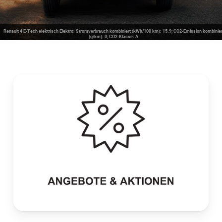
Renault 4 E-Tech elektrisch Elektro: Stromverbrauch kombiniert (kWh/100 km): 15.9; CO2-Emission kombinier
(g/km): 0; CO2-Klasse: A