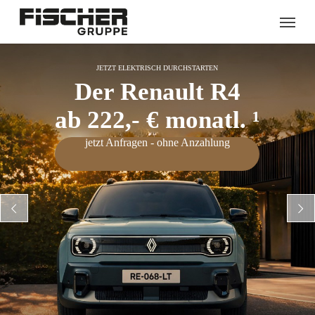
Skip
Menu
to
main
content
JETZT ELEKTRISCH DURCHSTARTEN
Der Renault R4
ab 222,- € monatl. ¹
jetzt Anfragen - ohne Anzahlung