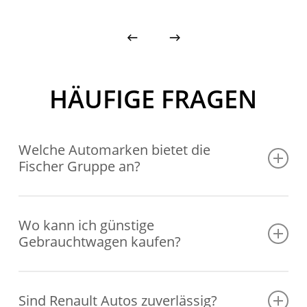
HÄUFIGE FRAGEN
Welche Automarken bietet die
Fischer Gruppe an?
Die Fischer Gruppe ist ein autorisierter
Händler für Renault und Dacia Fahrzeuge. Wir
Wo kann ich günstige
Gebrauchtwagen kaufen?
bieten eine breite Palette von Modellen beider
Marken an, inklusive verschiedener
In der Fischer Gruppe bieten wir eine große
Ausstattungsoptionen und Motorvarianten.
Auswahl an qualitativ hochwertigen
Sind Renault Autos zuverlässig?