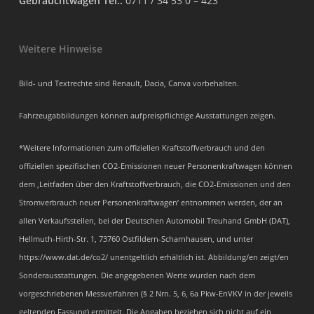
Gebrauchtwagen Tel.:
0711 / 34 53 0 – 423
Weitere Hinweise
Bild- und Textrechte sind Renault, Dacia, Canva vorbehalten.
Fahrzeugabbildungen können aufpreispflichtige Ausstattungen zeigen.
*Weitere Informationen zum offiziellen Kraftstoffverbrauch und den
offiziellen spezifischen CO2-Emissionen neuer Personenkraftwagen können
dem ‚Leitfaden über den Kraftstoffverbrauch, die CO2-Emissionen und den
Stromverbrauch neuer Personenkraftwagen‘ entnommen werden, der an
allen Verkaufsstellen, bei der Deutschen Automobil Treuhand GmbH (DAT),
Hellmuth-Hirth-Str. 1, 73760 Ostfildern-Scharnhausen, und unter
https://www.dat.de/co2/ unentgeltlich erhältlich ist. Abbildung/en zeigt/en
Sonderausstattungen. Die angegebenen Werte wurden nach dem
vorgeschriebenen Messverfahren (§ 2 Nrn. 5, 6, 6a Pkw-EnVKV in der jeweils
geltenden Fassung) ermittelt. Die Angaben beziehen sich nicht auf ein