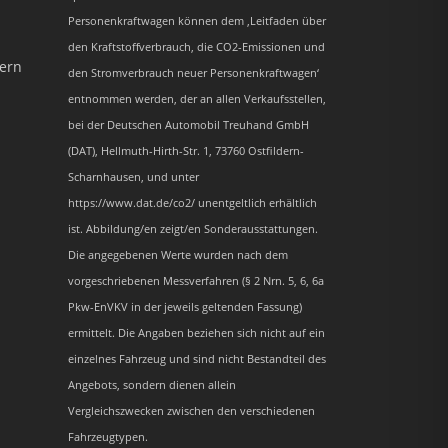
Personenkraftwagen können dem ‚Leitfaden über
den Kraftstoffverbrauch, die CO2-Emissionen und
dern
den Stromverbrauch neuer Personenkraftwagen‘
entnommen werden, der an allen Verkaufsstellen,
bei der Deutschen Automobil Treuhand GmbH
(DAT), Hellmuth-Hirth-Str. 1, 73760 Ostfildern-
Scharnhausen, und unter
https://www.dat.de/co2/ unentgeltlich erhältlich
ist. Abbildung/en zeigt/en Sonderausstattungen.
Die angegebenen Werte wurden nach dem
vorgeschriebenen Messverfahren (§ 2 Nrn. 5, 6, 6a
Pkw-EnVKV in der jeweils geltenden Fassung)
ermittelt. Die Angaben beziehen sich nicht auf ein
einzelnes Fahrzeug und sind nicht Bestandteil des
Angebots, sondern dienen allein
Vergleichszwecken zwischen den verschiedenen
Fahrzeugtypen.