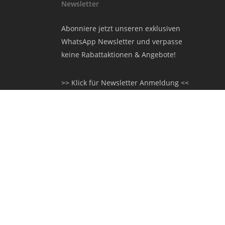
Newsletter
Abonniere jetzt unseren exklusiven
WhatsApp Newsletter und verpasse
keine Rabattaktionen & Angebote!
>> Klick für Newsletter Anmeldung <<
oder QR Code scannen