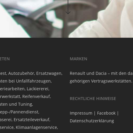
IETEN
MARKEN
est, Autozubehör, Ersatzwagen,
Renault und Dacia – mit den d
ten bei Unfallfahrzeugen,
gehörigen Vertragswerkstätten.
eriearbeiten, Lackiererei,
rwerkstatt, Reifenverkauf,
RECHTLICHE HINWEISE
ten und Tuning,
epp-/Pannendienst,
Impressum
|
Facebook
|
serei, Ersatzteileverkauf,
Datenschutzerklärung
service, Klimaanlagenservice,