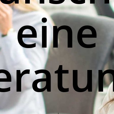
eine
eratu
Navigate to the next section