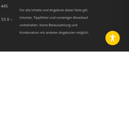
– 445
Für alle Inhalte und Angebote dieser Seite gilt:
Irrtümer, Tippfehler und vorzeitiger Abverkauf
 53 0 –
vorbehalten. Keine Barauszahlung und
Kombination mit anderen Angeboten möglich.