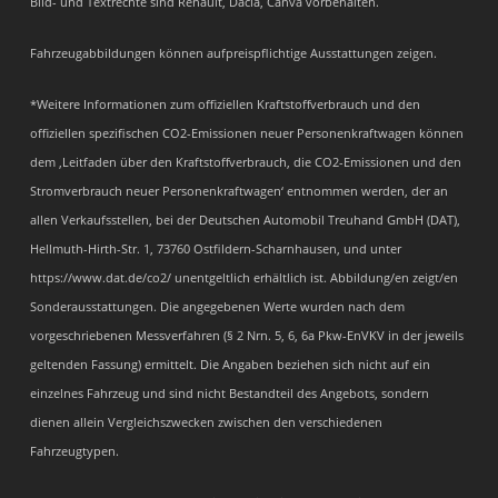
Bild- und Textrechte sind Renault, Dacia, Canva vorbehalten.
Fahrzeugabbildungen können aufpreispflichtige Ausstattungen zeigen.
*Weitere Informationen zum offiziellen Kraftstoffverbrauch und den
offiziellen spezifischen CO2-Emissionen neuer Personenkraftwagen können
dem ‚Leitfaden über den Kraftstoffverbrauch, die CO2-Emissionen und den
Stromverbrauch neuer Personenkraftwagen‘ entnommen werden, der an
allen Verkaufsstellen, bei der Deutschen Automobil Treuhand GmbH (DAT),
Hellmuth-Hirth-Str. 1, 73760 Ostfildern-Scharnhausen, und unter
https://www.dat.de/co2/ unentgeltlich erhältlich ist. Abbildung/en zeigt/en
Sonderausstattungen. Die angegebenen Werte wurden nach dem
vorgeschriebenen Messverfahren (§ 2 Nrn. 5, 6, 6a Pkw-EnVKV in der jeweils
geltenden Fassung) ermittelt. Die Angaben beziehen sich nicht auf ein
einzelnes Fahrzeug und sind nicht Bestandteil des Angebots, sondern
dienen allein Vergleichszwecken zwischen den verschiedenen
Fahrzeugtypen.