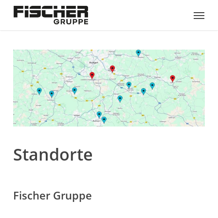
Skip
Menu
to
main
content
Standorte
Fischer Gruppe