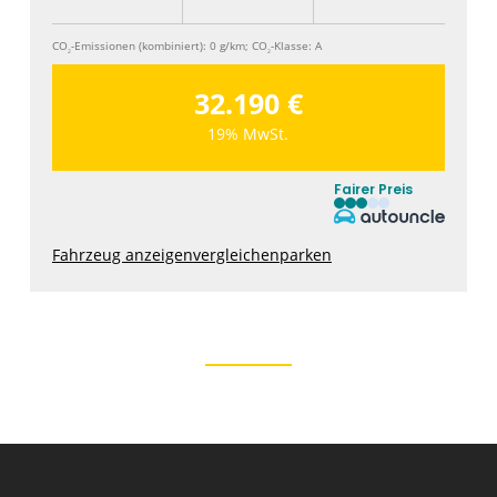
CO
-Emissionen (kombiniert):
0 g/km
;
CO
-Klasse:
A
2
2
32.190 €
19% MwSt.
Fairer Preis
Fahrzeug anzeigen
vergleichen
parken