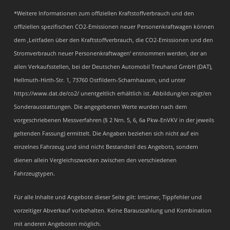
*Weitere Informationen zum offiziellen Kraftstoffverbrauch und den
offiziellen spezifischen CO2-Emissionen neuer Personenkraftwagen können
dem ‚Leitfaden über den Kraftstoffverbrauch, die CO2-Emissionen und den
Stromverbrauch neuer Personenkraftwagen‘ entnommen werden, der an
allen Verkaufsstellen, bei der Deutschen Automobil Treuhand GmbH (DAT),
Hellmuth-Hirth-Str. 1, 73760 Ostfildern-Scharnhausen, und unter
https://www.dat.de/co2/ unentgeltlich erhältlich ist. Abbildung/en zeigt/en
Sonderausstattungen. Die angegebenen Werte wurden nach dem
vorgeschriebenen Messverfahren (§ 2 Nrn. 5, 6, 6a Pkw-EnVKV in der jeweils
geltenden Fassung) ermittelt. Die Angaben beziehen sich nicht auf ein
einzelnes Fahrzeug und sind nicht Bestandteil des Angebots, sondern
dienen allein Vergleichszwecken zwischen den verschiedenen
Fahrzeugtypen.
Für alle Inhalte und Angebote dieser Seite gilt: Irrtümer, Tippfehler und
vorzeitiger Abverkauf vorbehalten. Keine Barauszahlung und Kombination
mit anderen Angeboten möglich.