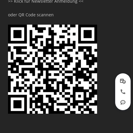
>> Klick für Newsletter Anmeldung <<
oder QR Code scannen
Prob
Jetzt
Rout