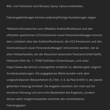
Bild- und Textrechte sind Renault, Dacia, Canva vorbehalten.
Fahrzeugabbildungen können aufpreispflichtige Ausstattungen zeigen.
*Weitere Informationen zum offiziellen Kraftstoffverbrauch und den
offiziellen spezifischen CO2-Emissionen neuer Personenkraftwagen können
dem ‚Leitfaden über den Kraftstoffverbrauch, die CO2-Emissionen und den
Stromverbrauch neuer Personenkraftwagen‘ entnommen werden, der an
allen Verkaufsstellen, bei der Deutschen Automobil Treuhand GmbH (DAT),
Hellmuth-Hirth-Str. 1, 73760 Ostfildern-Scharnhausen, und unter
https://www.dat.de/co2/ unentgeltlich erhältlich ist. Abbildung/en zeigt/en
Sonderausstattungen. Die angegebenen Werte wurden nach dem
vorgeschriebenen Messverfahren (§ 2 Nrn. 5, 6, 6a Pkw-EnVKV in der jeweils
geltenden Fassung) ermittelt. Die Angaben beziehen sich nicht auf ein
einzelnes Fahrzeug und sind nicht Bestandteil des Angebots, sondern
dienen allein Vergleichszwecken zwischen den verschiedenen
Fahrzeugtypen.