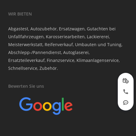
WIR BIETEN
Abgastest, Autozubehör, Ersatzwagen, Gutachten bei
Unfallfahrzeugen, Karosseriearbeiten, Lackiererei,
Meisterwerkstatt, Reifenverkauf, Umbauten und Tuning,
Abschlepp-/Pannendienst, Autoglaserei,
Ersatzteileverkauf, Finanzservice, Klimaanlagenservice,
Schnellservice, Zubehör.
Prob
Bewerten Sie uns
Jetzt
Rout