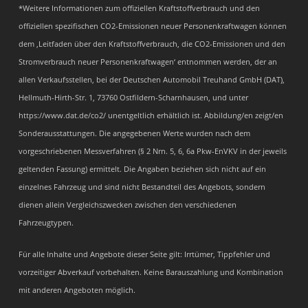
*Weitere Informationen zum offiziellen Kraftstoffverbrauch und den
offiziellen spezifischen CO2-Emissionen neuer Personenkraftwagen können
dem ‚Leitfaden über den Kraftstoffverbrauch, die CO2-Emissionen und den
Stromverbrauch neuer Personenkraftwagen‘ entnommen werden, der an
allen Verkaufsstellen, bei der Deutschen Automobil Treuhand GmbH (DAT),
Hellmuth-Hirth-Str. 1, 73760 Ostfildern-Scharnhausen, und unter
https://www.dat.de/co2/ unentgeltlich erhältlich ist. Abbildung/en zeigt/en
Sonderausstattungen. Die angegebenen Werte wurden nach dem
vorgeschriebenen Messverfahren (§ 2 Nrn. 5, 6, 6a Pkw-EnVKV in der jeweils
geltenden Fassung) ermittelt. Die Angaben beziehen sich nicht auf ein
einzelnes Fahrzeug und sind nicht Bestandteil des Angebots, sondern
dienen allein Vergleichszwecken zwischen den verschiedenen
Fahrzeugtypen.
Für alle Inhalte und Angebote dieser Seite gilt: Irrtümer, Tippfehler und
vorzeitiger Abverkauf vorbehalten. Keine Barauszahlung und Kombination
mit anderen Angeboten möglich.