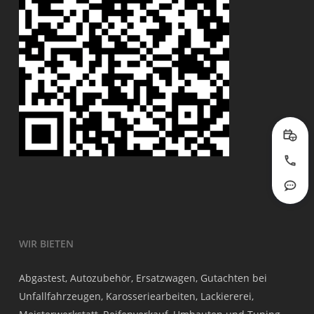
Prob
Jetzt
Rout
WIR BIETEN
Abgastest, Autozubehör, Ersatzwagen, Gutachten bei
Unfallfahrzeugen, Karosseriearbeiten, Lackiererei,