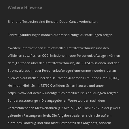
Weitere Hinweise
Bild- und Textrechte sind Renault, Dacia, Canva vorbehalten.
Fahrzeugabbildungen können aufpreispflichtige Ausstattungen zeigen.
*Weitere Informationen zum offiziellen Kraftstoffverbrauch und den
offiziellen spezifischen CO2-Emissionen neuer Personenkraftwagen können
dem ‚Leitfaden über den Kraftstoffverbrauch, die CO2-Emissionen und den
Stromverbrauch neuer Personenkraftwagen‘ entnommen werden, der an
allen Verkaufsstellen, bei der Deutschen Automobil Treuhand GmbH (DAT),
Hellmuth-Hirth-Str. 1, 73760 Ostfildern-Scharnhausen, und unter
https://www.dat.de/co2/ unentgeltlich erhältlich ist. Abbildung/en zeigt/en
Sonderausstattungen. Die angegebenen Werte wurden nach dem
vorgeschriebenen Messverfahren (§ 2 Nrn. 5, 6, 6a Pkw-EnVKV in der jeweils
geltenden Fassung) ermittelt. Die Angaben beziehen sich nicht auf ein
einzelnes Fahrzeug und sind nicht Bestandteil des Angebots, sondern