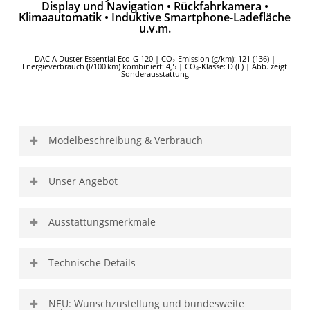
Display und Navigation • Rückfahrkamera •
Klimaautomatik • Induktive Smartphone-Ladefläche
u.v.m.
DACIA Duster Essential Eco-G 120 | CO₂-Emission (g/km): 121 (136) |
Energieverbrauch (l/100 km) kombiniert: 4,5 | CO₂-Klasse: D (E) | Abb. zeigt
Sonderausstattung
Modelbeschreibung & Verbrauch
Model
Facia Duster Essential
Unser Angebot
Eco-G 120
Finanzierung
Ausstattungsmerkmale
Farbe
Arktis-Weiß
Kaufpreis inkl. MwSt.
20.010,00 EUR
Anzahl Türen
strong>EXTERIEUR &
5
INTERIEUR & KOMFORT
Technische Details
DESIGN
- Anzahlung /
1.850,31 EUR
Kraftstoff
Autogas + Benzin
Inzahlungnahme
Motorisierung
NEU: Wunschzustellung und bundesweite