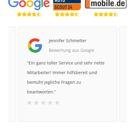
Jennifer Schmelter
Bewertung aus Google
te
“
Ein ganz toller Service und sehr nette
“
Me
Mitarbeiter! Immer hilfsbereit und
gek
bemüht jegliche Fragen zu
sic
beantworten.
”
und