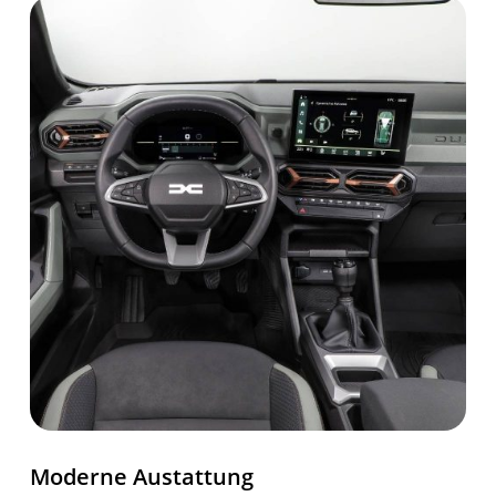
Beifahrersitz
asymmetrisch (1/3 zu 2/3)
Airbag Beifahrersitz,
Modularer doppelter
abschaltbar
Kofferraumboden
Seitenairbags für Fahrer-
Kofferraumabdeckung
und Beifahrersitz
Bremsassistent mit
Bremsscheiben Schutz
automatischer Aktivierung
der Warnblinkanlage bei
Notbremsung
ISOFIX-
Tempopilot mit
Kindersitzbefestigung auf
Geschwindigkeitsbegrenzer
den hinteren
Außenplätzen
Moderne Austattung