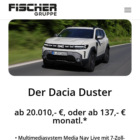
Skip
Menu
to
main
content
Der Dacia Duster
ab 20.010,- €, oder ab 137,- €
monatl.*
• Multimediasystem Media Nav Live mit 7-Zoll-