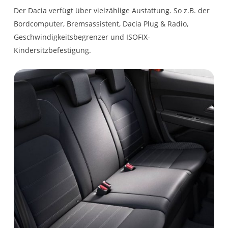
ABS mit EBV
12V-Anschluss im
Der Dacia verfügt über vielzählige Austattung. So z.B. der
Kofferraum
Bordcomputer, Bremsassistent, Dacia Plug & Radio,
Geschwindigkeitsbegrenzer und ISOFIX-
Nebelscheinwerfer
Keycard Handsfree,
Kindersitzbefestigung.
schlüsselloses Zugangs-
und Startsystem
My Safety – Konfiguration
Einparkhilfe hinten
der Fahrassistenzsysteme
Aktiver Notbremsassistent
mit Fußgänger-/
Fahrraderkennung
Sicherheitsabstandswarn­
KONNEKTIVITÄT
er
Gurtstraffer hinten
Induktive Smartphone-