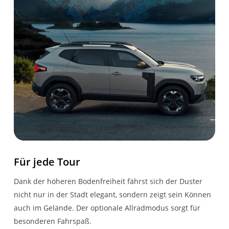
LICHT & SICHT
TECHNIK
Licht- und Regensensor
Partikelfilter
Innenspiegel manuell
abblendend
LED-Tagfahrlicht
RÄDER
Fernlichtassistent
Sommerreifen
LED-Abblendlicht und
Leichtmetallräder
Halogen Fernlicht
TAGASAN, glanzgedreht
Für jede Tour
Dank der höheren Bodenfreiheit fährst sich der Duster
18-Zoll-Leichtmetallräder
nicht nur in der Stadt elegant, sondern zeigt sein Können
auch im Gelände. Der optionale Allradmodus sorgt für
besonderen Fahrspaß.