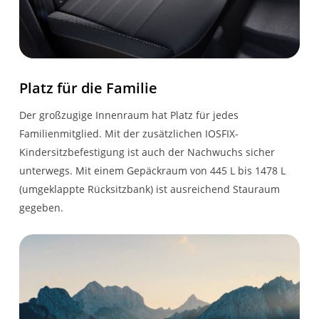
Ladefläche
Spurhalteassistent inkl.
Digitales 7-Zoll-
Spurhaltewarner
Fahrinfodisplay in Farbe
eCall-Notrufsystem
Multimediasystem Media
Platz für die Familie
Nav Live mit Connected
Der großzugige Innenraum hat Platz für jedes
Navigation
Familienmitglied. Mit der zusätzlichen IOSFIX-
Kindersitzbefestigung ist auch der Nachwuchs sicher
Müdigkeitswarner
unterwegs. Mit einem Gepäckraum von 445 L bis 1478 L
Verkehrszeichenerkennung
FARBEN & POLSTER
(umgeklappte Rücksitzbank) ist ausreichend Stauraum
mit
gegeben.
Geschwindigkeitswarner
Elektronisches
Stoffpolsterung Expression
Stabilitätsprogramm (ESP)
und Berganfahrhilfe