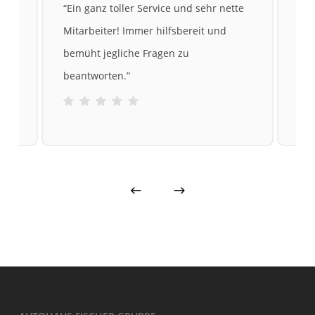
te
“
Ein ganz toller Service und sehr nette
“
Me
Mitarbeiter! Immer hilfsbereit und
gek
bemüht jegliche Fragen zu
sic
beantworten.
”
und