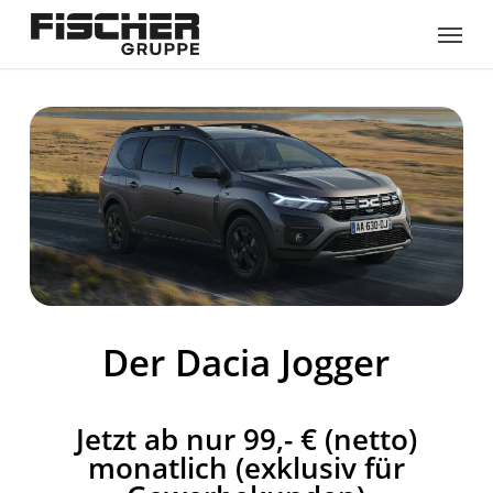
Skip
Menu
to
main
content
Der Dacia Jogger
Jetzt ab nur 99,- € (netto)
monatlich (exklusiv für