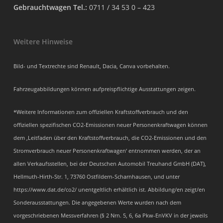
Gebrauchtwagen Tel.:
0711 / 34 53 0 – 423
Weitere Hinweise
Bild- und Textrechte sind Renault, Dacia, Canva vorbehalten.
Fahrzeugabbildungen können aufpreispflichtige Ausstattungen zeigen.
*Weitere Informationen zum offiziellen Kraftstoffverbrauch und den
offiziellen spezifischen CO2-Emissionen neuer Personenkraftwagen können
dem ‚Leitfaden über den Kraftstoffverbrauch, die CO2-Emissionen und den
Stromverbrauch neuer Personenkraftwagen‘ entnommen werden, der an
allen Verkaufsstellen, bei der Deutschen Automobil Treuhand GmbH (DAT),
Hellmuth-Hirth-Str. 1, 73760 Ostfildern-Scharnhausen, und unter
https://www.dat.de/co2/ unentgeltlich erhältlich ist. Abbildung/en zeigt/en
Sonderausstattungen. Die angegebenen Werte wurden nach dem
vorgeschriebenen Messverfahren (§ 2 Nrn. 5, 6, 6a Pkw-EnVKV in der jeweils