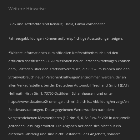
Weitere Hinweise
Bild- und Textrechte sind Renault, Dacia, Canva vorbehalten.
Fahrzeugabbildungen können aufpreispflichtige Ausstattungen zeigen.
*Weitere Informationen zum offiziellen Kraftstoffverbrauch und den
offiziellen spezifischen CO2-Emissionen neuer Personenkraftwagen können
dem ‚Leitfaden über den Kraftstoffverbrauch, die CO2-Emissionen und den
Stromverbrauch neuer Personenkraftwagen‘ entnommen werden, der an
allen Verkaufsstellen, bei der Deutschen Automobil Treuhand GmbH (DAT),
Hellmuth-Hirth-Str. 1, 73760 Ostfildern-Scharnhausen, und unter
https://www.dat.de/co2/ unentgeltlich erhältlich ist. Abbildung/en zeigt/en
Sonderausstattungen. Die angegebenen Werte wurden nach dem
vorgeschriebenen Messverfahren (§ 2 Nrn. 5, 6, 6a Pkw-EnVKV in der jeweils
geltenden Fassung) ermittelt. Die Angaben beziehen sich nicht auf ein
einzelnes Fahrzeug und sind nicht Bestandteil des Angebots, sondern