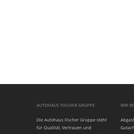
AUTOHAUS FISCHER GRUPPE
WIR B
Die Autohaus Fischer Gruppe steht
Abgast
für Qualität, Vertrauen und
Gutach