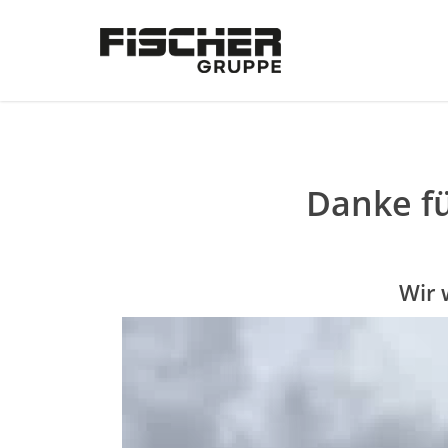
Skip
to
main
content
Danke fü
Wir 