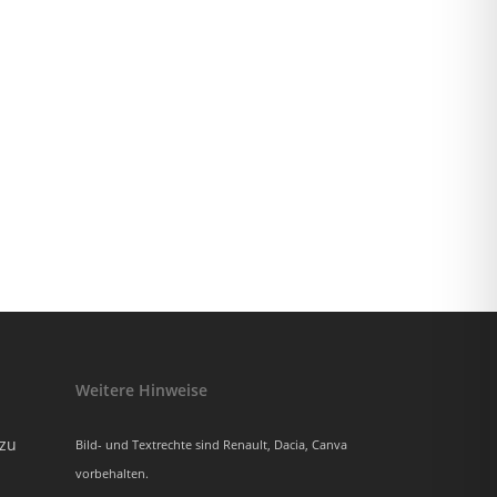
Weitere Hinweise
azu
Bild- und Textrechte sind Renault, Dacia, Canva
vorbehalten.