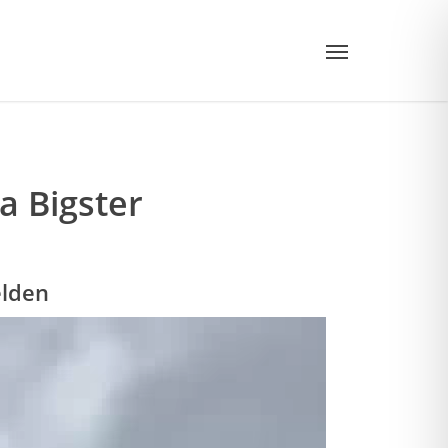
Menu
a Bigster
elden