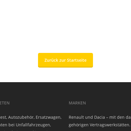
Zurück zur Startseite
IETEN
MARKEN
est, Autozubehör, Ersatzwagen,
Renault und Dacia – mit den d
ten bei Unfallfahrzeugen,
gehörigen Vertragswerkstätten.