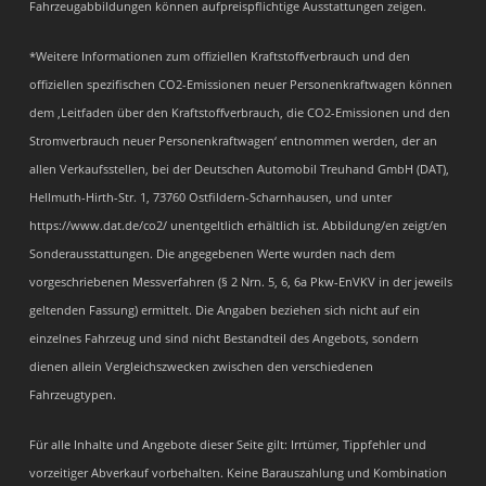
Fahrzeugabbildungen können aufpreispflichtige Ausstattungen zeigen.
*Weitere Informationen zum offiziellen Kraftstoffverbrauch und den
offiziellen spezifischen CO2-Emissionen neuer Personenkraftwagen können
dem ‚Leitfaden über den Kraftstoffverbrauch, die CO2-Emissionen und den
Stromverbrauch neuer Personenkraftwagen‘ entnommen werden, der an
allen Verkaufsstellen, bei der Deutschen Automobil Treuhand GmbH (DAT),
Hellmuth-Hirth-Str. 1, 73760 Ostfildern-Scharnhausen, und unter
https://www.dat.de/co2/ unentgeltlich erhältlich ist. Abbildung/en zeigt/en
Sonderausstattungen. Die angegebenen Werte wurden nach dem
vorgeschriebenen Messverfahren (§ 2 Nrn. 5, 6, 6a Pkw-EnVKV in der jeweils
geltenden Fassung) ermittelt. Die Angaben beziehen sich nicht auf ein
einzelnes Fahrzeug und sind nicht Bestandteil des Angebots, sondern
dienen allein Vergleichszwecken zwischen den verschiedenen
Fahrzeugtypen.
Für alle Inhalte und Angebote dieser Seite gilt: Irrtümer, Tippfehler und
vorzeitiger Abverkauf vorbehalten. Keine Barauszahlung und Kombination