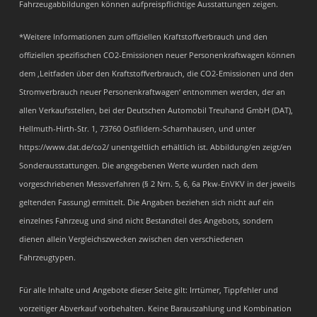
Fahrzeugabbildungen können aufpreispflichtige Ausstattungen zeigen.
*Weitere Informationen zum offiziellen Kraftstoffverbrauch und den
offiziellen spezifischen CO2-Emissionen neuer Personenkraftwagen können
dem ‚Leitfaden über den Kraftstoffverbrauch, die CO2-Emissionen und den
Stromverbrauch neuer Personenkraftwagen‘ entnommen werden, der an
allen Verkaufsstellen, bei der Deutschen Automobil Treuhand GmbH (DAT),
Hellmuth-Hirth-Str. 1, 73760 Ostfildern-Scharnhausen, und unter
https://www.dat.de/co2/ unentgeltlich erhältlich ist. Abbildung/en zeigt/en
Sonderausstattungen. Die angegebenen Werte wurden nach dem
vorgeschriebenen Messverfahren (§ 2 Nrn. 5, 6, 6a Pkw-EnVKV in der jeweils
geltenden Fassung) ermittelt. Die Angaben beziehen sich nicht auf ein
einzelnes Fahrzeug und sind nicht Bestandteil des Angebots, sondern
dienen allein Vergleichszwecken zwischen den verschiedenen
Fahrzeugtypen.
Für alle Inhalte und Angebote dieser Seite gilt: Irrtümer, Tippfehler und
vorzeitiger Abverkauf vorbehalten. Keine Barauszahlung und Kombination