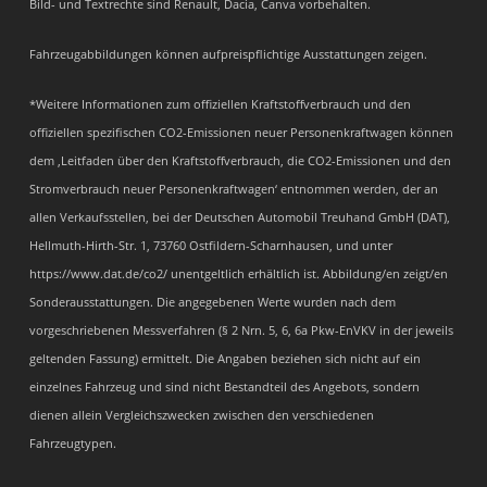
Bild- und Textrechte sind Renault, Dacia, Canva vorbehalten.
Fahrzeugabbildungen können aufpreispflichtige Ausstattungen zeigen.
*Weitere Informationen zum offiziellen Kraftstoffverbrauch und den
offiziellen spezifischen CO2-Emissionen neuer Personenkraftwagen können
dem ‚Leitfaden über den Kraftstoffverbrauch, die CO2-Emissionen und den
Stromverbrauch neuer Personenkraftwagen‘ entnommen werden, der an
allen Verkaufsstellen, bei der Deutschen Automobil Treuhand GmbH (DAT),
Hellmuth-Hirth-Str. 1, 73760 Ostfildern-Scharnhausen, und unter
https://www.dat.de/co2/ unentgeltlich erhältlich ist. Abbildung/en zeigt/en
Sonderausstattungen. Die angegebenen Werte wurden nach dem
vorgeschriebenen Messverfahren (§ 2 Nrn. 5, 6, 6a Pkw-EnVKV in der jeweils
geltenden Fassung) ermittelt. Die Angaben beziehen sich nicht auf ein
einzelnes Fahrzeug und sind nicht Bestandteil des Angebots, sondern
dienen allein Vergleichszwecken zwischen den verschiedenen
Fahrzeugtypen.