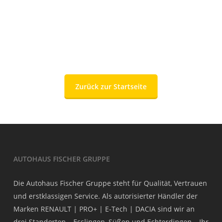
Zurück zur Startseite
AUTOHAUS FISCHER GRUPPE
Die Autohaus Fischer Gruppe steht für Qualität, Vertrauen
und erstklassigen Service. Als autorisierter Händler der
Marken RENAULT | PRO+ | E-Tech | DACIA sind wir an
drei Standorten – Esslingen, Süßen und Echterdingen – Ihr