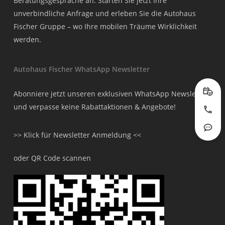
Beratungsgespräche an. Starten Sie jetzt Ihre
unverbindliche Anfrage und erleben Sie die Autohaus
Fischer Gruppe – wo Ihre mobilen Träume Wirklichkeit
werden.
Autohaus Fischer WhatsApp Newsletter
Abonniere jetzt unseren exklusiven WhatsApp Newsletter
Prob
und verpasse keine Rabattaktionen & Angebote!
Jetzt
Rout
>> Klick für Newsletter Anmeldung <<
oder QR Code scannen