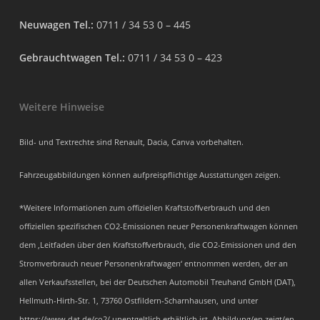
Neuwagen Tel.:
0711 / 34 53 0 – 445
Gebrauchtwagen Tel.:
0711 / 34 53 0 – 423
Weitere Hinweise
Bild- und Textrechte sind Renault, Dacia, Canva vorbehalten.
Fahrzeugabbildungen können aufpreispflichtige Ausstattungen zeigen.
*Weitere Informationen zum offiziellen Kraftstoffverbrauch und den
offiziellen spezifischen CO2-Emissionen neuer Personenkraftwagen können
dem ‚Leitfaden über den Kraftstoffverbrauch, die CO2-Emissionen und den
Stromverbrauch neuer Personenkraftwagen‘ entnommen werden, der an
allen Verkaufsstellen, bei der Deutschen Automobil Treuhand GmbH (DAT),
Hellmuth-Hirth-Str. 1, 73760 Ostfildern-Scharnhausen, und unter
https://www.dat.de/co2/ unentgeltlich erhältlich ist. Abbildung/en zeigt/en