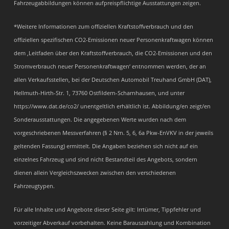
Fahrzeugabbildungen können aufpreispflichtige Ausstattungen zeigen.
*Weitere Informationen zum offiziellen Kraftstoffverbrauch und den
offiziellen spezifischen CO2-Emissionen neuer Personenkraftwagen können
dem ‚Leitfaden über den Kraftstoffverbrauch, die CO2-Emissionen und den
Stromverbrauch neuer Personenkraftwagen‘ entnommen werden, der an
allen Verkaufsstellen, bei der Deutschen Automobil Treuhand GmbH (DAT),
Hellmuth-Hirth-Str. 1, 73760 Ostfildern-Scharnhausen, und unter
https://www.dat.de/co2/ unentgeltlich erhältlich ist. Abbildung/en zeigt/en
Sonderausstattungen. Die angegebenen Werte wurden nach dem
vorgeschriebenen Messverfahren (§ 2 Nrn. 5, 6, 6a Pkw-EnVKV in der jeweils
geltenden Fassung) ermittelt. Die Angaben beziehen sich nicht auf ein
einzelnes Fahrzeug und sind nicht Bestandteil des Angebots, sondern
dienen allein Vergleichszwecken zwischen den verschiedenen
Fahrzeugtypen.
Für alle Inhalte und Angebote dieser Seite gilt: Irrtümer, Tippfehler und
vorzeitiger Abverkauf vorbehalten. Keine Barauszahlung und Kombination