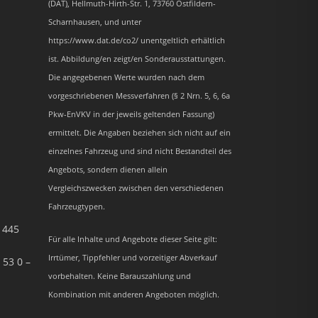
(DAT), Hellmuth-Hirth-Str. 1, 73760 Ostfildern-
Scharnhausen, und unter
https://www.dat.de/co2/ unentgeltlich erhältlich
ist. Abbildung/en zeigt/en Sonderausstattungen.
Die angegebenen Werte wurden nach dem
vorgeschriebenen Messverfahren (§ 2 Nrn. 5, 6, 6a
Pkw-EnVKV in der jeweils geltenden Fassung)
ermittelt. Die Angaben beziehen sich nicht auf ein
einzelnes Fahrzeug und sind nicht Bestandteil des
Angebots, sondern dienen allein
Vergleichszwecken zwischen den verschiedenen
Fahrzeugtypen.
– 445
Für alle Inhalte und Angebote dieser Seite gilt:
Irrtümer, Tippfehler und vorzeitiger Abverkauf
 53 0 –
vorbehalten. Keine Barauszahlung und
Kombination mit anderen Angeboten möglich.