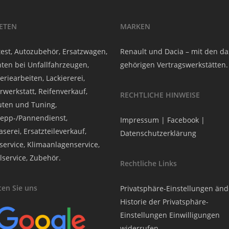
IETEN
MARKEN
est, Autozubehör, Ersatzwagen,
Renault und Dacia – mit den d
ten bei Unfallfahrzeugen,
gehörigen Vertragswerkstätten.
eriearbeiten, Lackiererei,
rwerkstatt, Reifenverkauf,
RECHTLICHE HINWEISE
ten und Tuning,
epp-/Pannendienst,
Impressum
|
Facebook
|
serei, Ersatzteileverkauf,
Datenschutzerklärung
service, Klimaanlagenservice,
lservice, Zubehör.
Rechtliche Links
en Sie uns
Privatsphäre-Einstellungen än
Historie der Privatsphäre-
Einstellungen
Einwilligungen
widerrufen