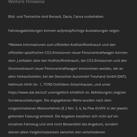
Weitere Hinweise
Bild- und Textrechte sind Renault, Dacia, Canva vorbehalten.
Fahrzeugabbildungen können aufpreispflichtige Ausstattungen zeigen.
*Weitere Informationen zum offiziellen Kraftstoffverbrauch und den
offiziellen spezifischen CO2-Emissionen neuer Personenkraftwagen können
dem ‚Leitfaden über den Kraftstoffverbrauch, die CO2-Emissionen und den
Stromverbrauch neuer Personenkraftwagen‘ entnommen werden, der an
allen Verkaufsstellen, bei der Deutschen Automobil Treuhand GmbH (DAT),
Hellmuth-Hirth-Str. 1, 73760 Ostfildern-Scharnhausen, und unter
https://www.dat.de/co2/ unentgeltlich erhältlich ist. Abbildung/en zeigt/en
Sonderausstattungen. Die angegebenen Werte wurden nach dem
vorgeschriebenen Messverfahren (§ 2 Nrn. 5, 6, 6a Pkw-EnVKV in der jeweils
geltenden Fassung) ermittelt. Die Angaben beziehen sich nicht auf ein
einzelnes Fahrzeug und sind nicht Bestandteil des Angebots, sondern
dienen allein Vergleichszwecken zwischen den verschiedenen