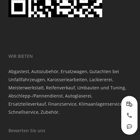
WIR BIETEN
Abgastest, Autozubehör, Ersatzwagen, Gutachten bei
Unfallfahrzeugen, Karosseriearbeiten, Lackiererei,
Meisterwerkstatt, Reifenverkauf, Umbauten und Tuning,
Abschlepp-/Pannendienst, Autoglaserei,
Ersatzteileverkauf, Finanzservice, Klimaanlagenservice,
Prob
Schnellservice, Zubehör.
Jetzt
Rout
Bewerten Sie uns