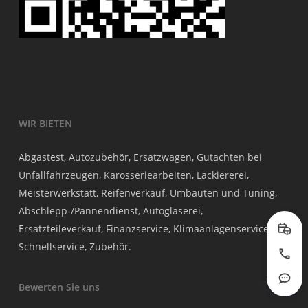
WIR BIETEN
Abgastest, Autozubehör, Ersatzwagen, Gutachten bei
Unfallfahrzeugen, Karosseriearbeiten, Lackiererei,
Meisterwerkstatt, Reifenverkauf, Umbauten und Tuning,
Abschlepp-/Pannendienst, Autoglaserei,
Ersatzteileverkauf, Finanzservice, Klimaanlagenservice,
Prob
Schnellservice, Zubehör.
Jetzt
Rout
Bewerten Sie uns