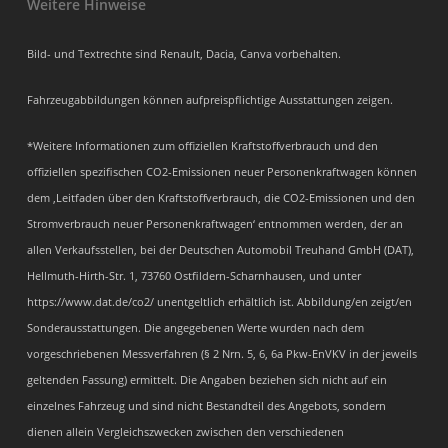
Weitere Hinweise
Bild- und Textrechte sind Renault, Dacia, Canva vorbehalten.
Fahrzeugabbildungen können aufpreispflichtige Ausstattungen zeigen.
*Weitere Informationen zum offiziellen Kraftstoffverbrauch und den
offiziellen spezifischen CO2-Emissionen neuer Personenkraftwagen können
dem ‚Leitfaden über den Kraftstoffverbrauch, die CO2-Emissionen und den
Stromverbrauch neuer Personenkraftwagen‘ entnommen werden, der an
allen Verkaufsstellen, bei der Deutschen Automobil Treuhand GmbH (DAT),
Hellmuth-Hirth-Str. 1, 73760 Ostfildern-Scharnhausen, und unter
https://www.dat.de/co2/ unentgeltlich erhältlich ist. Abbildung/en zeigt/en
Sonderausstattungen. Die angegebenen Werte wurden nach dem
vorgeschriebenen Messverfahren (§ 2 Nrn. 5, 6, 6a Pkw-EnVKV in der jeweils
geltenden Fassung) ermittelt. Die Angaben beziehen sich nicht auf ein
einzelnes Fahrzeug und sind nicht Bestandteil des Angebots, sondern
dienen allein Vergleichszwecken zwischen den verschiedenen