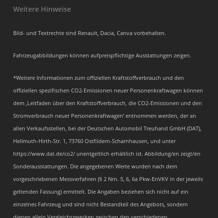
Weitere Hinweise
Bild- und Textrechte sind Renault, Dacia, Canva vorbehalten.
Fahrzeugabbildungen können aufpreispflichtige Ausstattungen zeigen.
*Weitere Informationen zum offiziellen Kraftstoffverbrauch und den
offiziellen spezifischen CO2-Emissionen neuer Personenkraftwagen können
dem ‚Leitfaden über den Kraftstoffverbrauch, die CO2-Emissionen und den
Stromverbrauch neuer Personenkraftwagen‘ entnommen werden, der an
allen Verkaufsstellen, bei der Deutschen Automobil Treuhand GmbH (DAT),
Hellmuth-Hirth-Str. 1, 73760 Ostfildern-Scharnhausen, und unter
https://www.dat.de/co2/ unentgeltlich erhältlich ist. Abbildung/en zeigt/en
Sonderausstattungen. Die angegebenen Werte wurden nach dem
vorgeschriebenen Messverfahren (§ 2 Nrn. 5, 6, 6a Pkw-EnVKV in der jeweils
geltenden Fassung) ermittelt. Die Angaben beziehen sich nicht auf ein
einzelnes Fahrzeug und sind nicht Bestandteil des Angebots, sondern
dienen allein Vergleichszwecken zwischen den verschiedenen