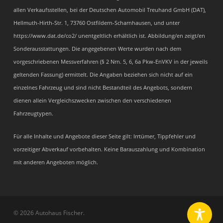
allen Verkaufsstellen, bei der Deutschen Automobil Treuhand GmbH (DAT),
Hellmuth-Hirth-Str. 1, 73760 Ostfildern-Scharnhausen, und unter
https://www.dat.de/co2/ unentgeltlich erhältlich ist. Abbildung/en zeigt/en
Sonderausstattungen. Die angegebenen Werte wurden nach dem
vorgeschriebenen Messverfahren (§ 2 Nrn. 5, 6, 6a Pkw-EnVKV in der jeweils
geltenden Fassung) ermittelt. Die Angaben beziehen sich nicht auf ein
einzelnes Fahrzeug und sind nicht Bestandteil des Angebots, sondern
dienen allein Vergleichszwecken zwischen den verschiedenen
Fahrzeugtypen.
Für alle Inhalte und Angebote dieser Seite gilt: Irrtümer, Tippfehler und
vorzeitiger Abverkauf vorbehalten. Keine Barauszahlung und Kombination
mit anderen Angeboten möglich.
© 2026 Autohaus Fischer.