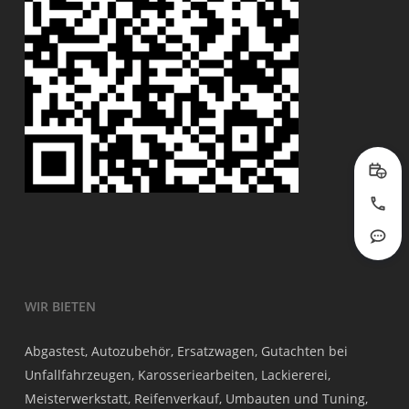
Prob
Jetzt
Rout
WIR BIETEN
Abgastest, Autozubehör, Ersatzwagen, Gutachten bei
Unfallfahrzeugen, Karosseriearbeiten, Lackiererei,
Meisterwerkstatt, Reifenverkauf, Umbauten und Tuning,