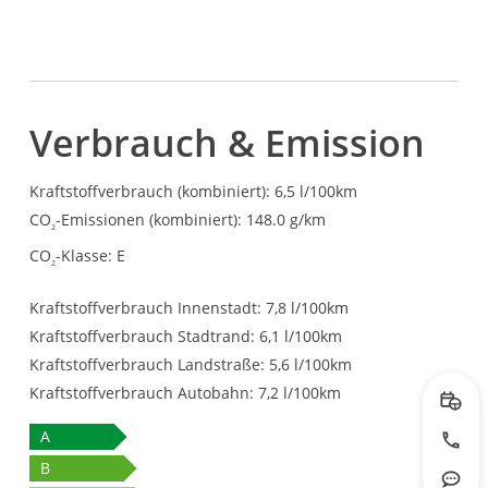
Verbrauch & Emission
Kraftstoffverbrauch (kombiniert):
6,5 l/100km
CO
-Emissionen (kombiniert):
148.0 g/km
2
CO
-Klasse:
E
2
Kraftstoffverbrauch Innenstadt:
7,8 l/100km
Kraftstoffverbrauch Stadtrand:
6,1 l/100km
Kraftstoffverbrauch Landstraße:
5,6 l/100km
Kraftstoffverbrauch Autobahn:
7,2 l/100km
Prob
A
Jetzt
B