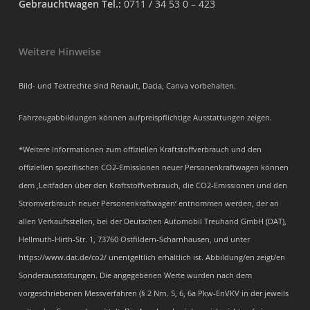
Gebrauchtwagen Tel.:
0711 / 34 53 0 – 423
Weitere Hinweise
Bild- und Textrechte sind Renault, Dacia, Canva vorbehalten.
Fahrzeugabbildungen können aufpreispflichtige Ausstattungen zeigen.
*Weitere Informationen zum offiziellen Kraftstoffverbrauch und den
offiziellen spezifischen CO2-Emissionen neuer Personenkraftwagen können
dem ‚Leitfaden über den Kraftstoffverbrauch, die CO2-Emissionen und den
Stromverbrauch neuer Personenkraftwagen‘ entnommen werden, der an
allen Verkaufsstellen, bei der Deutschen Automobil Treuhand GmbH (DAT),
Hellmuth-Hirth-Str. 1, 73760 Ostfildern-Scharnhausen, und unter
https://www.dat.de/co2/ unentgeltlich erhältlich ist. Abbildung/en zeigt/en
Sonderausstattungen. Die angegebenen Werte wurden nach dem
vorgeschriebenen Messverfahren (§ 2 Nrn. 5, 6, 6a Pkw-EnVKV in der jeweils