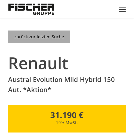
Skip
Menu
to
main
content
zurück zur letzten Suche
Renault
Austral Evolution Mild Hybrid 150
Aut. *Aktion*
31.190 €
19% MwSt.