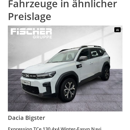
Fahrzeuge in ähnlicher
Preislage
AI
Dacia
Bigster
Expression TCe 130 4x4 Winter-Easyp.Navi
K