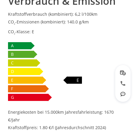
Verbrauch & Emission
Kraftstoffverbrauch (kombiniert):
6,2 l/100km
CO
-Emissionen (kombiniert):
140.0 g/km
2
CO
-Klasse:
E
2
A
B
C
D
Prob
E
E
Jetzt
F
G
Rout
Energiekosten bei 15.000km Jahresfahrleistung:
1670
€/Jahr
Kraftstoffpreis:
1.80 €/l (Jahresdurchschnitt 2024)