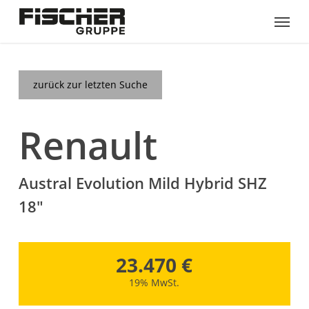
Skip
Menu
to
main
content
zurück zur letzten Suche
Renault
Austral Evolution Mild Hybrid SHZ
18"
23.470 €
19% MwSt.