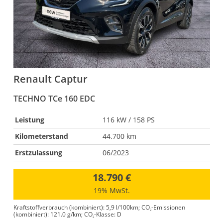
Renault
Captur
TECHNO TCe 160 EDC
E
Leistung
116 kW / 158 PS
Kilometerstand
44.700 km
Erstzulassung
06/2023
18.790 €
19% MwSt.
Kraftstoffverbrauch (kombiniert):
5,9 l/100km
;
CO
-Emissionen
S
2
(kombiniert):
121.0 g/km
;
CO
-Klasse:
D
(
2