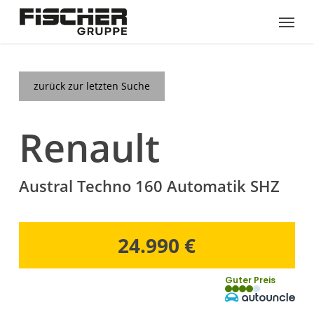
Skip
Menu
to
main
content
zurück zur letzten Suche
Renault
Austral Techno 160 Automatik SHZ
24.990 €
Guter Preis