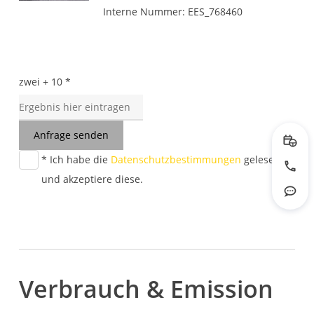
Interne Nummer: EES_768460
zwei + 10 *
Anfrage senden
Prob
* Ich habe die
Datenschutzbestimmungen
gelesen
Jetzt
und akzeptiere diese.
Rout
Verbrauch & Emission