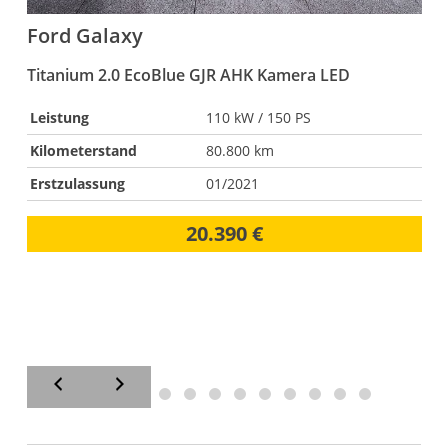
Ford
Galaxy
Titanium 2.0 EcoBlue GJR AHK Kamera LED
S
Leistung
110 kW / 150 PS
Kilometerstand
80.800 km
Erstzulassung
01/2021
20.390 €
K
(