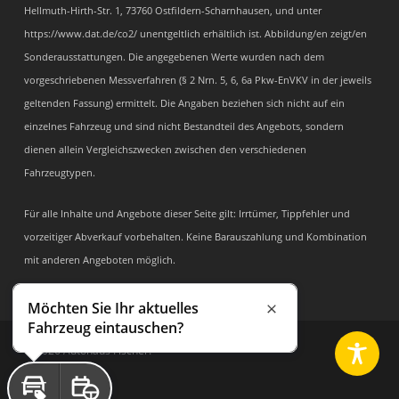
Hellmuth-Hirth-Str. 1, 73760 Ostfildern-Scharnhausen, und unter
https://www.dat.de/co2/ unentgeltlich erhältlich ist. Abbildung/en zeigt/en
Sonderausstattungen. Die angegebenen Werte wurden nach dem
vorgeschriebenen Messverfahren (§ 2 Nrn. 5, 6, 6a Pkw-EnVKV in der jeweils
geltenden Fassung) ermittelt. Die Angaben beziehen sich nicht auf ein
einzelnes Fahrzeug und sind nicht Bestandteil des Angebots, sondern
dienen allein Vergleichszwecken zwischen den verschiedenen
Fahrzeugtypen.
Für alle Inhalte und Angebote dieser Seite gilt: Irrtümer, Tippfehler und
vorzeitiger Abverkauf vorbehalten. Keine Barauszahlung und Kombination
mit anderen Angeboten möglich.
Möchten Sie Ihr aktuelles
Schließen
Fahrzeug eintauschen?
© 2026 Autohaus Fischer.
facebook
youtube
instagram
Inzahlungnahme
Probefahrt