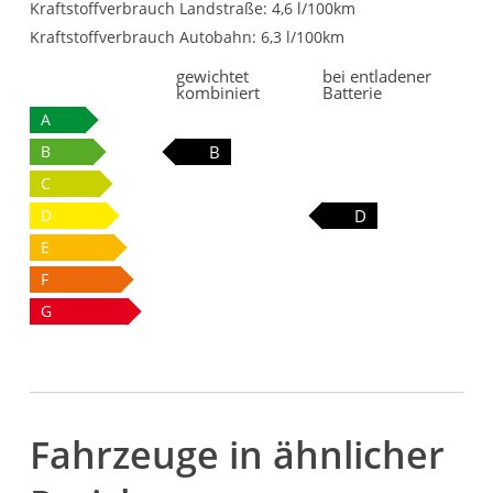
Kraftstoffverbrauch Landstraße:
4,6 l/100km
Kraftstoffverbrauch Autobahn:
6,3 l/100km
gewichtet
bei entladener
kombiniert
Batterie
A
B
B
C
D
D
E
F
G
Fahrzeuge in ähnlicher