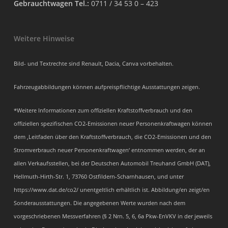
Gebrauchtwagen Tel.:
0711 / 34 53 0 – 423
Weitere Hinweise
Bild- und Textrechte sind Renault, Dacia, Canva vorbehalten.
Fahrzeugabbildungen können aufpreispflichtige Ausstattungen zeigen.
*Weitere Informationen zum offiziellen Kraftstoffverbrauch und den
offiziellen spezifischen CO2-Emissionen neuer Personenkraftwagen können
dem ‚Leitfaden über den Kraftstoffverbrauch, die CO2-Emissionen und den
Stromverbrauch neuer Personenkraftwagen‘ entnommen werden, der an
allen Verkaufsstellen, bei der Deutschen Automobil Treuhand GmbH (DAT),
Hellmuth-Hirth-Str. 1, 73760 Ostfildern-Scharnhausen, und unter
https://www.dat.de/co2/ unentgeltlich erhältlich ist. Abbildung/en zeigt/en
Sonderausstattungen. Die angegebenen Werte wurden nach dem
vorgeschriebenen Messverfahren (§ 2 Nrn. 5, 6, 6a Pkw-EnVKV in der jeweils