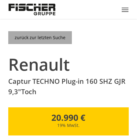
Skip
Menu
to
main
content
zurück zur letzten Suche
Renault
Captur TECHNO Plug-in 160 SHZ GJR
9,3"Toch
20.990 €
19% MwSt.