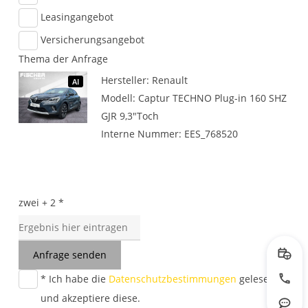
Leasingangebot
Versicherungsangebot
Thema der Anfrage
Hersteller: Renault
AI
Modell: Captur TECHNO Plug-in 160 SHZ
GJR 9,3"Toch
Interne Nummer: EES_768520
zwei + 2 *
Anfrage senden
Prob
* Ich habe die
Datenschutzbestimmungen
gelesen
Jetzt
und akzeptiere diese.