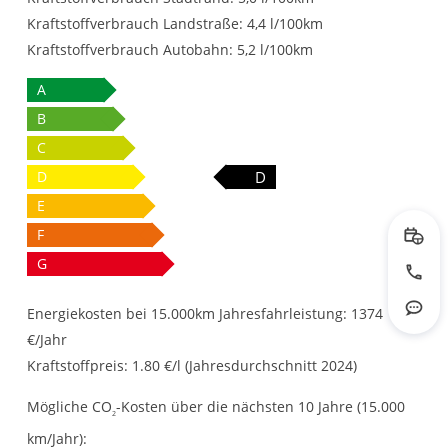
Kraftstoffverbrauch Landstraße:
4,4 l/100km
Kraftstoffverbrauch Autobahn:
5,2 l/100km
A
B
C
D
D
E
F
Prob
G
Jetzt
Energiekosten bei 15.000km Jahresfahrleistung:
1374
Rout
€/Jahr
Kraftstoffpreis:
1.80 €/l (Jahresdurchschnitt 2024)
Mögliche CO
-Kosten über die nächsten 10 Jahre (15.000
2
km/Jahr):