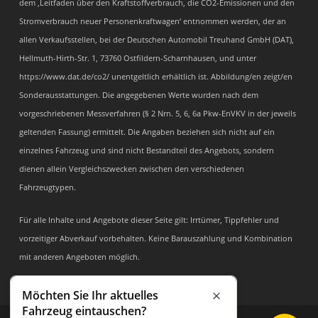
dem ‚Leitfaden über den Kraftstoffverbrauch, die CO2-Emissionen und den
Stromverbrauch neuer Personenkraftwagen‘ entnommen werden, der an
allen Verkaufsstellen, bei der Deutschen Automobil Treuhand GmbH (DAT),
Hellmuth-Hirth-Str. 1, 73760 Ostfildern-Scharnhausen, und unter
https://www.dat.de/co2/ unentgeltlich erhältlich ist. Abbildung/en zeigt/en
Sonderausstattungen. Die angegebenen Werte wurden nach dem
vorgeschriebenen Messverfahren (§ 2 Nrn. 5, 6, 6a Pkw-EnVKV in der jeweils
geltenden Fassung) ermittelt. Die Angaben beziehen sich nicht auf ein
einzelnes Fahrzeug und sind nicht Bestandteil des Angebots, sondern
dienen allein Vergleichszwecken zwischen den verschiedenen
Fahrzeugtypen.
Für alle Inhalte und Angebote dieser Seite gilt: Irrtümer, Tippfehler und
vorzeitiger Abverkauf vorbehalten. Keine Barauszahlung und Kombination
mit anderen Angeboten möglich.
Möchten Sie Ihr aktuelles
Schließen
Fahrzeug eintauschen?