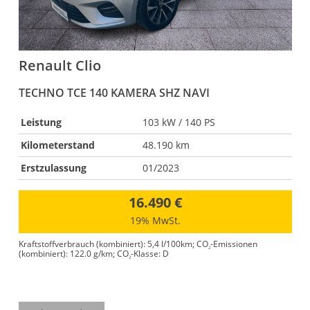
Renault
Clio
TECHNO TCE 140 KAMERA SHZ NAVI
R
Leistung
103 kW / 140 PS
Kilometerstand
48.190 km
Erstzulassung
01/2023
16.490 €
19% MwSt.
Kraftstoffverbrauch (kombiniert):
5,4 l/100km
;
CO
-Emissionen
2
(kombiniert):
122.0 g/km
;
CO
-Klasse:
D
2