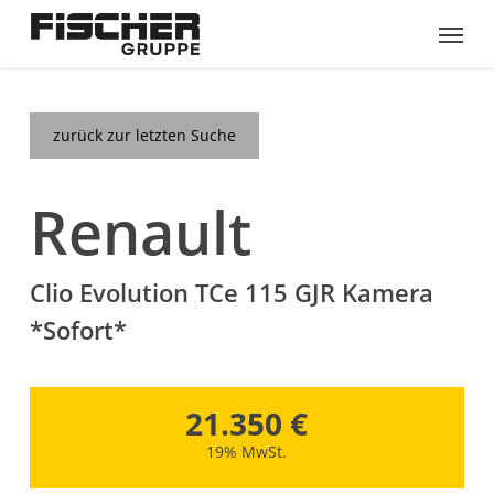
Skip
Menu
to
main
content
zurück zur letzten Suche
Renault
Clio Evolution TCe 115 GJR Kamera
*Sofort*
21.350 €
19% MwSt.