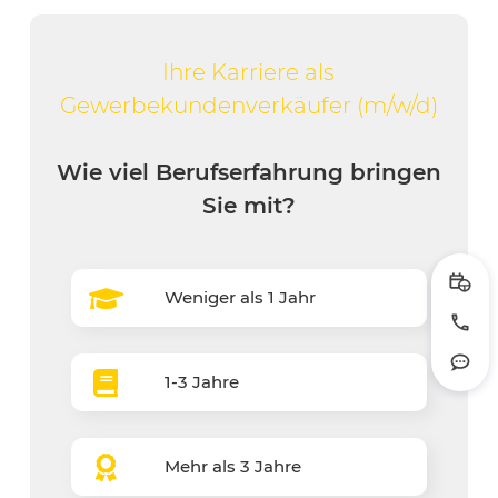
Ihre Karriere als
Gewerbekundenverkäufer (m/w/d)
Wie viel Berufserfahrung bringen
Sie mit?
Prob
Weniger als 1 Jahr
Jetzt
Rout
1-3 Jahre
Mehr als 3 Jahre