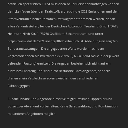
offiziellen spezifischen CO2-Emissionen neuer Personenkraftwagen können
dem ‚Leitfaden über den Kraftstoffverbrauch, die CO2-Emissionen und den
Stromverbrauch neuer Personenkraftwagen‘ entnommen werden, der an
allen Verkaufsstellen, bei der Deutschen Automobil Treuhand GmbH (DAT),
Hellmuth-Hirth-Str. 1, 73760 Ostfildern-Scharnhausen, und unter
https://www.dat.de/co2/ unentgeltlich erhältlich ist. Abbildung/en zeigt/en
Sonderausstattungen. Die angegebenen Werte wurden nach dem
vorgeschriebenen Messverfahren (§ 2 Nrn. 5, 6, 6a Pkw-EnVKV in der jeweils
geltenden Fassung) ermittelt. Die Angaben beziehen sich nicht auf ein
einzelnes Fahrzeug und sind nicht Bestandteil des Angebots, sondern
dienen allein Vergleichszwecken zwischen den verschiedenen
Fahrzeugtypen.
Für alle Inhalte und Angebote dieser Seite gilt: Irrtümer, Tippfehler und
vorzeitiger Abverkauf vorbehalten. Keine Barauszahlung und Kombination
mit anderen Angeboten möglich.