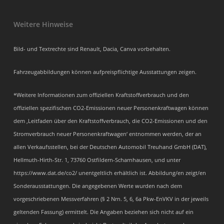
Weitere Hinweise
Bild- und Textrechte sind Renault, Dacia, Canva vorbehalten.
Fahrzeugabbildungen können aufpreispflichtige Ausstattungen zeigen.
*Weitere Informationen zum offiziellen Kraftstoffverbrauch und den
offiziellen spezifischen CO2-Emissionen neuer Personenkraftwagen können
dem ‚Leitfaden über den Kraftstoffverbrauch, die CO2-Emissionen und den
Stromverbrauch neuer Personenkraftwagen‘ entnommen werden, der an
allen Verkaufsstellen, bei der Deutschen Automobil Treuhand GmbH (DAT),
Hellmuth-Hirth-Str. 1, 73760 Ostfildern-Scharnhausen, und unter
https://www.dat.de/co2/ unentgeltlich erhältlich ist. Abbildung/en zeigt/en
Sonderausstattungen. Die angegebenen Werte wurden nach dem
vorgeschriebenen Messverfahren (§ 2 Nrn. 5, 6, 6a Pkw-EnVKV in der jeweils
geltenden Fassung) ermittelt. Die Angaben beziehen sich nicht auf ein