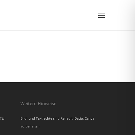
Menu
Weitere Hinweise
azu
Bild- und Textrechte sind Renault, Dacia, Canva
vorbehalten.