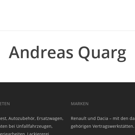
Andreas Quarg
IETEN
MARKEN
est, Autozubehör, Ersatzwagen,
Renault und Dacia – mit den d
ten bei Unfallfahrzeugen,
gehörigen Vertragswerkstätten.
eriearbeiten, Lackiererei,