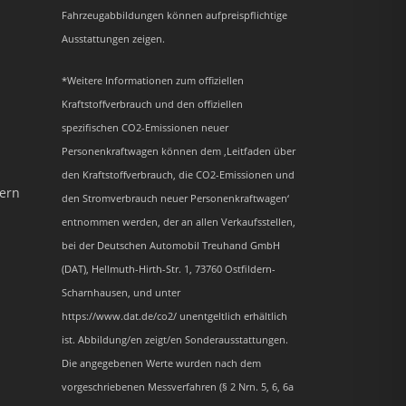
Fahrzeugabbildungen können aufpreispflichtige
Ausstattungen zeigen.
*Weitere Informationen zum offiziellen
Kraftstoffverbrauch und den offiziellen
spezifischen CO2-Emissionen neuer
Personenkraftwagen können dem ‚Leitfaden über
den Kraftstoffverbrauch, die CO2-Emissionen und
dern
den Stromverbrauch neuer Personenkraftwagen‘
entnommen werden, der an allen Verkaufsstellen,
bei der Deutschen Automobil Treuhand GmbH
(DAT), Hellmuth-Hirth-Str. 1, 73760 Ostfildern-
Scharnhausen, und unter
https://www.dat.de/co2/ unentgeltlich erhältlich
ist. Abbildung/en zeigt/en Sonderausstattungen.
Die angegebenen Werte wurden nach dem
vorgeschriebenen Messverfahren (§ 2 Nrn. 5, 6, 6a