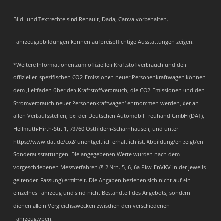
Bild- und Textrechte sind Renault, Dacia, Canva vorbehalten.
Fahrzeugabbildungen können aufpreispflichtige Ausstattungen zeigen.
*Weitere Informationen zum offiziellen Kraftstoffverbrauch und den
offiziellen spezifischen CO2-Emissionen neuer Personenkraftwagen können
dem ‚Leitfaden über den Kraftstoffverbrauch, die CO2-Emissionen und den
Stromverbrauch neuer Personenkraftwagen‘ entnommen werden, der an
allen Verkaufsstellen, bei der Deutschen Automobil Treuhand GmbH (DAT),
Hellmuth-Hirth-Str. 1, 73760 Ostfildern-Scharnhausen, und unter
https://www.dat.de/co2/ unentgeltlich erhältlich ist. Abbildung/en zeigt/en
Sonderausstattungen. Die angegebenen Werte wurden nach dem
vorgeschriebenen Messverfahren (§ 2 Nrn. 5, 6, 6a Pkw-EnVKV in der jeweils
geltenden Fassung) ermittelt. Die Angaben beziehen sich nicht auf ein
einzelnes Fahrzeug und sind nicht Bestandteil des Angebots, sondern
dienen allein Vergleichszwecken zwischen den verschiedenen
Fahrzeugtypen.