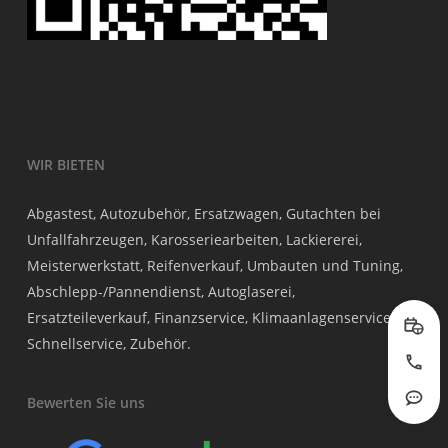
WIR BIETEN
Abgastest, Autozubehör, Ersatzwagen, Gutachten bei
Unfallfahrzeugen, Karosseriearbeiten, Lackiererei,
Meisterwerkstatt, Reifenverkauf, Umbauten und Tuning,
Abschlepp-/Pannendienst, Autoglaserei,
Ersatzteileverkauf, Finanzservice, Klimaanlagenservice,
Prob
Schnellservice, Zubehör.
Jetzt
Bewerten Sie uns
Rout