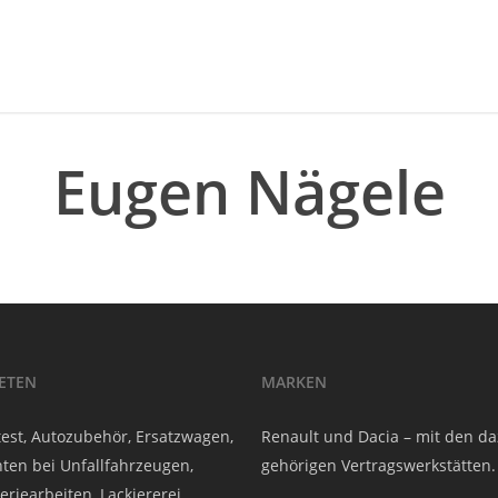
Eugen Nägele
IETEN
MARKEN
est, Autozubehör, Ersatzwagen,
Renault und Dacia – mit den d
ten bei Unfallfahrzeugen,
gehörigen Vertragswerkstätten.
eriearbeiten, Lackiererei,