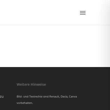
Menu
Weitere Hinweise
azu
Bild- und Textrechte sind Renault, Dacia, Canva
vorbehalten.