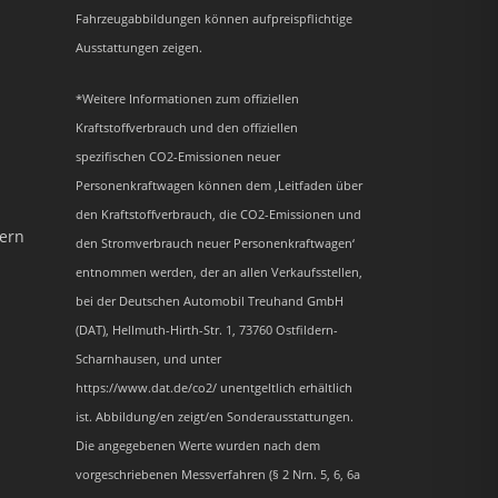
Fahrzeugabbildungen können aufpreispflichtige
Ausstattungen zeigen.
*Weitere Informationen zum offiziellen
Kraftstoffverbrauch und den offiziellen
spezifischen CO2-Emissionen neuer
Personenkraftwagen können dem ‚Leitfaden über
den Kraftstoffverbrauch, die CO2-Emissionen und
dern
den Stromverbrauch neuer Personenkraftwagen‘
entnommen werden, der an allen Verkaufsstellen,
bei der Deutschen Automobil Treuhand GmbH
(DAT), Hellmuth-Hirth-Str. 1, 73760 Ostfildern-
Scharnhausen, und unter
https://www.dat.de/co2/ unentgeltlich erhältlich
ist. Abbildung/en zeigt/en Sonderausstattungen.
Die angegebenen Werte wurden nach dem
vorgeschriebenen Messverfahren (§ 2 Nrn. 5, 6, 6a