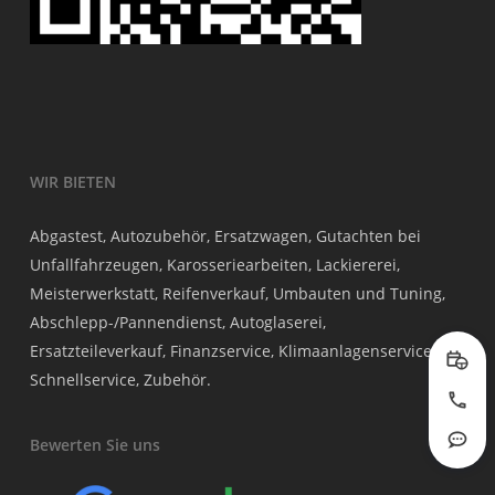
WIR BIETEN
Abgastest, Autozubehör, Ersatzwagen, Gutachten bei
Unfallfahrzeugen, Karosseriearbeiten, Lackiererei,
Meisterwerkstatt, Reifenverkauf, Umbauten und Tuning,
Abschlepp-/Pannendienst, Autoglaserei,
Ersatzteileverkauf, Finanzservice, Klimaanlagenservice,
Prob
Schnellservice, Zubehör.
Jetzt
Bewerten Sie uns
Rout