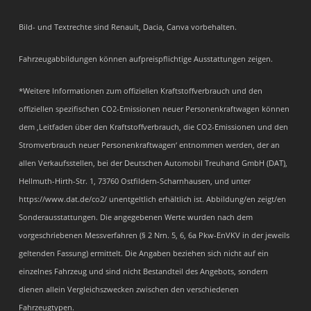
Bild- und Textrechte sind Renault, Dacia, Canva vorbehalten.
Fahrzeugabbildungen können aufpreispflichtige Ausstattungen zeigen.
*Weitere Informationen zum offiziellen Kraftstoffverbrauch und den
offiziellen spezifischen CO2-Emissionen neuer Personenkraftwagen können
dem ‚Leitfaden über den Kraftstoffverbrauch, die CO2-Emissionen und den
Stromverbrauch neuer Personenkraftwagen‘ entnommen werden, der an
allen Verkaufsstellen, bei der Deutschen Automobil Treuhand GmbH (DAT),
Hellmuth-Hirth-Str. 1, 73760 Ostfildern-Scharnhausen, und unter
https://www.dat.de/co2/ unentgeltlich erhältlich ist. Abbildung/en zeigt/en
Sonderausstattungen. Die angegebenen Werte wurden nach dem
vorgeschriebenen Messverfahren (§ 2 Nrn. 5, 6, 6a Pkw-EnVKV in der jeweils
geltenden Fassung) ermittelt. Die Angaben beziehen sich nicht auf ein
einzelnes Fahrzeug und sind nicht Bestandteil des Angebots, sondern
dienen allein Vergleichszwecken zwischen den verschiedenen
Fahrzeugtypen.