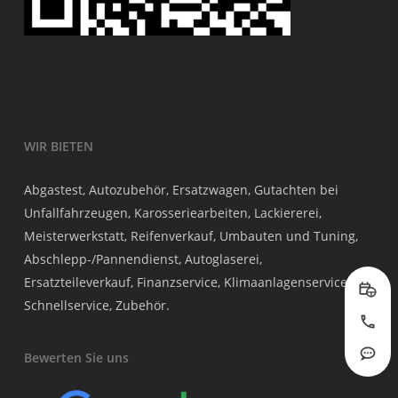
WIR BIETEN
Abgastest, Autozubehör, Ersatzwagen, Gutachten bei
Unfallfahrzeugen, Karosseriearbeiten, Lackiererei,
Meisterwerkstatt, Reifenverkauf, Umbauten und Tuning,
Abschlepp-/Pannendienst, Autoglaserei,
Ersatzteileverkauf, Finanzservice, Klimaanlagenservice,
Prob
Schnellservice, Zubehör.
Jetzt
Bewerten Sie uns
Rout