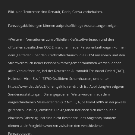
Bild- und Textrechte sind Renault, Dacia, Canva vorbehalten.
Fahrzeugabbildungen können aufpreispflichtige Ausstattungen zeigen.
*Weitere Informationen zum offiziellen Kraftstoffverbrauch und den
offiziellen spezifischen CO2-Emissionen neuer Personenkraftwagen können
dem ‚Leitfaden über den Kraftstoffverbrauch, die CO2-Emissionen und den
Stromverbrauch neuer Personenkraftwagen‘ entnommen werden, der an
allen Verkaufsstellen, bei der Deutschen Automobil Treuhand GmbH (DAT),
Hellmuth-Hirth-Str. 1, 73760 Ostfildern-Scharnhausen, und unter
https://www.dat.de/co2/ unentgeltlich erhältlich ist. Abbildung/en zeigt/en
Sonderausstattungen. Die angegebenen Werte wurden nach dem
vorgeschriebenen Messverfahren (§ 2 Nrn. 5, 6, 6a Pkw-EnVKV in der jeweils
geltenden Fassung) ermittelt. Die Angaben beziehen sich nicht auf ein
einzelnes Fahrzeug und sind nicht Bestandteil des Angebots, sondern
dienen allein Vergleichszwecken zwischen den verschiedenen
Fahrzeugtypen.