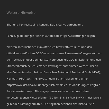
Weitere Hinweise
Bild- und Textrechte sind Renault, Dacia, Canva vorbehalten.
Fahrzeugabbildungen können aufpreispflichtige Ausstattungen zeigen.
*Weitere Informationen zum offiziellen Kraftstoffverbrauch und den
offiziellen spezifischen CO2-Emissionen neuer Personenkraftwagen können
dem ‚Leitfaden über den Kraftstoffverbrauch, die CO2-Emissionen und den
Stromverbrauch neuer Personenkraftwagen‘ entnommen werden, der an
allen Verkaufsstellen, bei der Deutschen Automobil Treuhand GmbH (DAT),
Hellmuth-Hirth-Str. 1, 73760 Ostfildern-Scharnhausen, und unter
https://www.dat.de/co2/ unentgeltlich erhältlich ist. Abbildung/en zeigt/en
Sonderausstattungen. Die angegebenen Werte wurden nach dem
vorgeschriebenen Messverfahren (§ 2 Nrn. 5, 6, 6a Pkw-EnVKV in der jeweils
geltenden Fassung) ermittelt. Die Angaben beziehen sich nicht auf ein