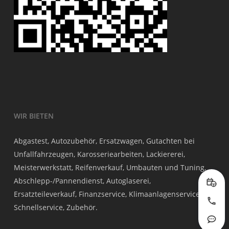
WIR BIETEN
Abgastest, Autozubehör, Ersatzwagen, Gutachten bei
Unfallfahrzeugen, Karosseriearbeiten, Lackiererei,
Meisterwerkstatt, Reifenverkauf, Umbauten und Tuning,
Abschlepp-/Pannendienst, Autoglaserei,
Prob
Ersatzteileverkauf, Finanzservice, Klimaanlagenservice,
Jetzt
Schnellservice, Zubehör.
Rout