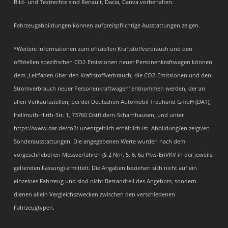
Bild- und Textrechte sind Renault, Dacia, Canva vorbehalten.
Fahrzeugabbildungen können aufpreispflichtige Ausstattungen zeigen.
*Weitere Informationen zum offiziellen Kraftstoffverbrauch und den
offiziellen spezifischen CO2-Emissionen neuer Personenkraftwagen können
dem ‚Leitfaden über den Kraftstoffverbrauch, die CO2-Emissionen und den
Stromverbrauch neuer Personenkraftwagen‘ entnommen werden, der an
allen Verkaufsstellen, bei der Deutschen Automobil Treuhand GmbH (DAT),
Hellmuth-Hirth-Str. 1, 73760 Ostfildern-Scharnhausen, und unter
https://www.dat.de/co2/ unentgeltlich erhältlich ist. Abbildung/en zeigt/en
Sonderausstattungen. Die angegebenen Werte wurden nach dem
vorgeschriebenen Messverfahren (§ 2 Nrn. 5, 6, 6a Pkw-EnVKV in der jeweils
geltenden Fassung) ermittelt. Die Angaben beziehen sich nicht auf ein
einzelnes Fahrzeug und sind nicht Bestandteil des Angebots, sondern
dienen allein Vergleichszwecken zwischen den verschiedenen
Fahrzeugtypen.