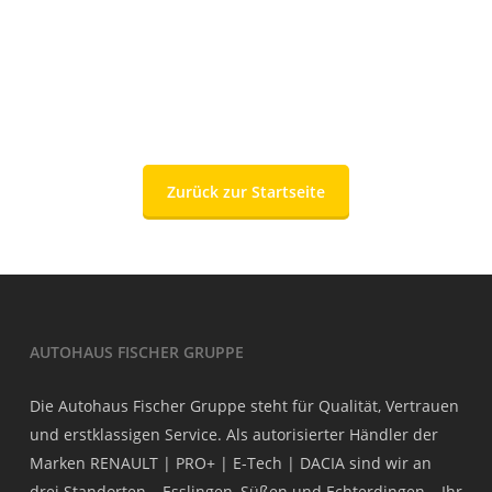
Zurück zur Startseite
AUTOHAUS FISCHER GRUPPE
Die Autohaus Fischer Gruppe steht für Qualität, Vertrauen
und erstklassigen Service. Als autorisierter Händler der
Marken RENAULT | PRO+ | E-Tech | DACIA sind wir an
drei Standorten – Esslingen, Süßen und Echterdingen – Ihr