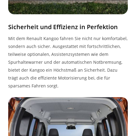
Sitzreihen
3-Punkt Gurte für hintere
geschlossenes
Sicherheit und Effizienz in Perfektion
Sitzreihen
Handschuhfach
Mit dem Renault Kangoo fahren Sie nicht nur komfortabel,
Notbremsassistent inkl.
Digitale
sondern auch sicher. Ausgestattet mit fortschrittlichen,
Fußgängererkennung
Instrumententafel 7-
teilweise optionalen, Assistenzsystemen wie dem
Zoll
Spurhaltewarner und der automatischen Notbremsung,
bietet der Kangoo ein Höchstmaß an Sicherheit. Dazu
Intelligenter
Einparkhilfe hinten
trägt auch die effiziente Motorisierung bei, die für
Geschwindigkeitsassistent
sparsames Fahren sorgt.
eCall-Notrufsystem
Fernlichtassistent
Müdigkeitswarner
Tempopilot mit
KONNEKTIVITÄT
Geschwindigkeitsbegrenzer