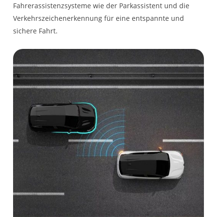
Fahrerseite
Fahrerassistenzsysteme wie der Parkassistent und die
Verkehrszeichenerkennung für eine entspannte und
Licht- und Regensensor
Sonnenschutzblende
sichere Fahrt.
mit Schminkspiegel auf
Beifahrerseite
Beifahrerairbag
Innenraumbeleuchtung
deaktivierbar
vorn
Spurhaltewarner/-assistent
12V Anschluss im
Kofferraum und USB
Anschluss in der 2.
Sitzreihe
Seitenairbags vorn und
Mittelarmlehne mit
Windowbags
Staufach, Stoffbezug
Gurtwarner für
Schaltknauf
Beifahrersitz und hintere
Umrandung schwarz