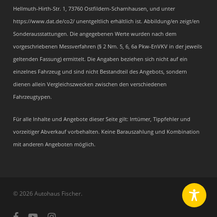
Hellmuth-Hirth-Str. 1, 73760 Ostfildern-Scharnhausen, und unter
https://www.dat.de/co2/ unentgeltlich erhältlich ist. Abbildung/en zeigt/en
Sonderausstattungen. Die angegebenen Werte wurden nach dem
vorgeschriebenen Messverfahren (§ 2 Nrn. 5, 6, 6a Pkw-EnVKV in der jeweils
geltenden Fassung) ermittelt. Die Angaben beziehen sich nicht auf ein
einzelnes Fahrzeug und sind nicht Bestandteil des Angebots, sondern
dienen allein Vergleichszwecken zwischen den verschiedenen
Fahrzeugtypen.
Für alle Inhalte und Angebote dieser Seite gilt: Irrtümer, Tippfehler und
vorzeitiger Abverkauf vorbehalten. Keine Barauszahlung und Kombination
mit anderen Angeboten möglich.
© 2026 Autohaus Fischer.
Jetzt Angebot anfordern
facebook
youtube
instagram