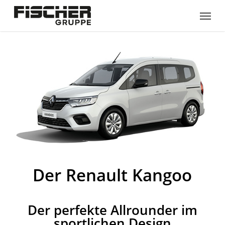
Skip
Menu
to
main
content
Der Renault Kangoo
Der perfekte Allrounder im
sportlichen Design