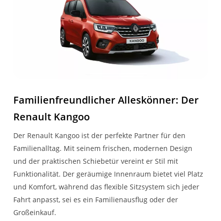
Pure Vision
Kofferraum
Bis 50 km
130€
Angebot ist inklusive
Abmessungen
einer
Außenspiegel in
Teppichboden im
Bis 100 km
150€
Restratenversicherung.
Breite (mm)
1919
schwarzem Kunststoff
Fahrgastraum
Bis 200 km
300€
Höhe (mm)
1860
Heckklappe verglast
Rücksitzbank 1/3 zu 2/3
Bis 300 km
umklappbar mit Easy
450€
Länge (mm)
4488
Fold Funktion
Ab 300 km
Nach
Familienfreundlicher Alleskönner: Der
Kraftstofftankinhalt (l)
54
seitliches Fenster
Entfall der 2
Absprache
Renault Kangoo
feststehend
Zusatzsitze 3. Sitzreihe
Leergewicht (kg)
1550
Der Renault Kangoo ist der perfekte Partner für den
Als Berechnungsgrundlage wird
Stoßfänger in Wagenfarbe
3-Tasten-Schlüssel
Familienalltag. Mit seinem frischen, modernen Design
die Entfernung auf der Basis von
und der praktischen Schiebetür vereint er Stil mit
Türgriffe in Wagenfarbe
Google Maps berechnet.
Lenkrad in Lederoptik
Funktionalität. Der geräumige Innenraum bietet viel Platz
lackiert
und Komfort, während das flexible Sitzsystem sich jeder
Kosten für bundesweite Zulassung,
289,- € inkl.
Fahrt anpasst, sei es ein Familienausflug oder der
LED Tagfahrlicht mit
Elektrische
einmalig
19% MwSt.
Großeinkauf.
Lichtsignatur in C-Form
Fensterheber vorne mit