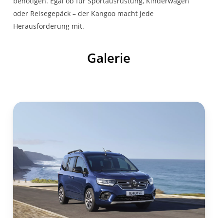
benötigen. Egal ob für Sportausrüstung, Kinderwagen
Partikelfilter
oder Reisegepäck – der Kangoo macht jede
Herausforderung mit.
RÄDER
Galerie
16-Zoll-Stahlfelgen
Reifenreparaturkit
Flexwheel Designrad
LIMAN 16 Zoll