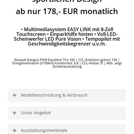
ab nur 178,- EUR monatlich
• Multimediasystem EASY LINK mit 8-Zoll
Touchscreen • Einparkhilfe hinten • Voll-LED-
Scheinwerfer LED Pure Vision • Tempopilot mit
Geschwindigkeitsbegrenzer u.v.m.
Renault Kangoo PKW Equilibre TCe 100 | CO₂-Emission (g/km): 154 |
Energieverbrauch (l/100km) kombiniert: 6,8 | CO₂-Klasse: D | Abb. zeigt
Sonderausstattung
Modelbeschreibung & Verbrauch
Model
RENAULT KANGOO PKW
Unser Angebot
Equilibre TCe 100
Gesamtanschaffungspreis
24.572,49 EUR
Ausstattungsmerkmale
Farbe
Mineral-Weiß