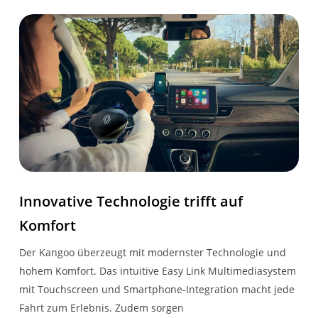
Impulsschaltung auf
Fahrerseite
Innenraumverkleidung
komplett ohne
Sitzheizung
SICHERHEIT
Fahrersitz
höhenverstellbar
Fahrer- und
Beifahrereinzel­sitz
Beifahrerairbag
Komfort
Innovative Technologie trifft auf
Komfort
Indirektes
Ohne Klimatisierung 2.
Reifendruckkontrollsystem
Sitzreihe
Der Kangoo überzeugt mit modernster Technologie und
hohem Komfort. Das intuitive Easy Link Multimediasystem
ESP inkl.
Sonnenschutzblende
mit Touchscreen und Smartphone-Integration macht jede
Berganfahrassistent
mit Schminkspiegel auf
Fahrt zum Erlebnis. Zudem sorgen