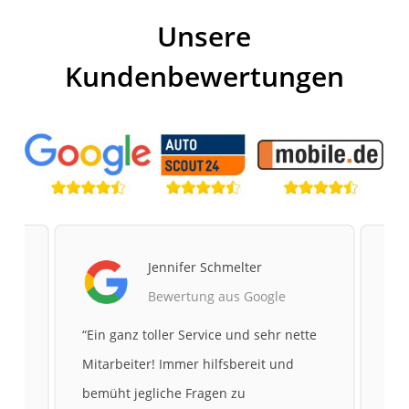
Unsere
Kundenbewertungen
Jennifer Schmelter
Bewertung aus Google
te
“
Ein ganz toller Service und sehr nette
“
Me
Mitarbeiter! Immer hilfsbereit und
gek
bemüht jegliche Fragen zu
sic