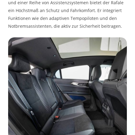
Staufach,
und einer Reihe von Assistenzsystemen bietet der Rafale
ein Höchstmaß an Schutz und Fahrkomfort. Er integriert
Adaptive LED Vision
Mittelarmlehne &
Funktionen wie den adaptiven Tempopiloten und den
verschiebbarer
Notbremsassistenten, die aktiv zur Sicherheit beitragen.
LED-Rückleuchten mit
Armauflage
"Moïrage"-Effekt
Fernlichtassistent
ECO-Modus
LED-Tagfahrlicht
Manuell verstellbare
Vordersitze: Fahrerund
Licht- und Regensensor
Beifahrersitz 6-fach
verstellbar
Dynamisches Abbiegelicht
hinten