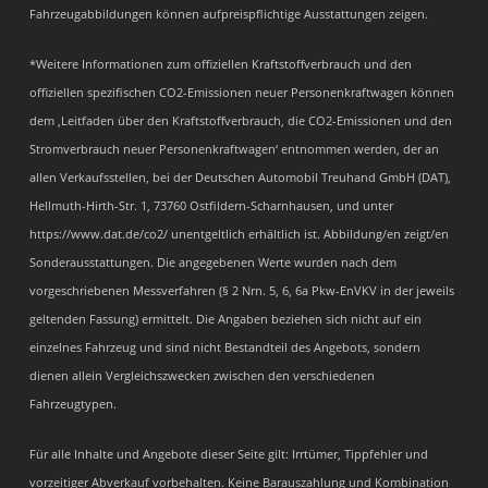
Fahrzeugabbildungen können aufpreispflichtige Ausstattungen zeigen.
*Weitere Informationen zum offiziellen Kraftstoffverbrauch und den
offiziellen spezifischen CO2-Emissionen neuer Personenkraftwagen können
dem ‚Leitfaden über den Kraftstoffverbrauch, die CO2-Emissionen und den
Stromverbrauch neuer Personenkraftwagen‘ entnommen werden, der an
allen Verkaufsstellen, bei der Deutschen Automobil Treuhand GmbH (DAT),
Hellmuth-Hirth-Str. 1, 73760 Ostfildern-Scharnhausen, und unter
https://www.dat.de/co2/ unentgeltlich erhältlich ist. Abbildung/en zeigt/en
Sonderausstattungen. Die angegebenen Werte wurden nach dem
vorgeschriebenen Messverfahren (§ 2 Nrn. 5, 6, 6a Pkw-EnVKV in der jeweils
geltenden Fassung) ermittelt. Die Angaben beziehen sich nicht auf ein
einzelnes Fahrzeug und sind nicht Bestandteil des Angebots, sondern
dienen allein Vergleichszwecken zwischen den verschiedenen
Fahrzeugtypen.
Für alle Inhalte und Angebote dieser Seite gilt: Irrtümer, Tippfehler und
vorzeitiger Abverkauf vorbehalten. Keine Barauszahlung und Kombination