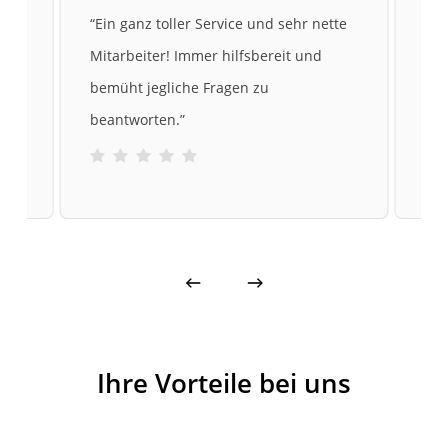
te
“
Ein ganz toller Service und sehr nette
“
Me
Mitarbeiter! Immer hilfsbereit und
gek
bemüht jegliche Fragen zu
sic
beantworten.
”
und
Ihre Vorteile bei uns