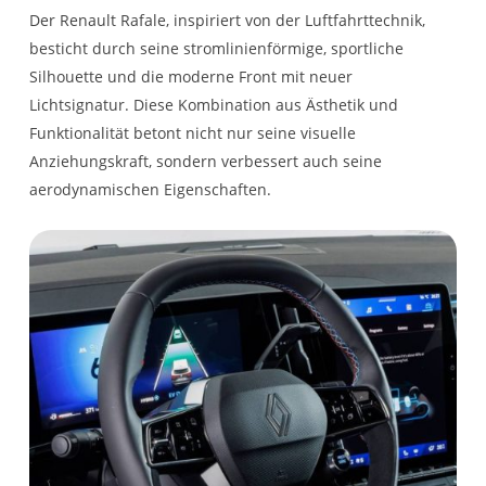
Der Renault Rafale, inspiriert von der Luftfahrttechnik,
eCall-Notrufsystem
rahmenlos
Kosten für bundesweite Zulassung,
289,- € inkl.
besticht durch seine stromlinienförmige, sportliche
einmalig
19% MwSt.
Silhouette und die moderne Front mit neuer
Verkehrszeichenerkennung
Sonnenblenden Fahrer-
Lichtsignatur. Diese Kombination aus Ästhetik und
mit
und Beifahrer mit
Funktionalität betont nicht nur seine visuelle
Geschwindigkeitswarner
Anziehungskraft, sondern verbessert auch seine
LED-Beleuchtung
aerodynamischen Eigenschaften.
SICHERHEIT
Luftreiniger
Elektronische
Schaltpunktanzeige
Bremskraftverteilung
3-Punkt-Sicherheitsgurte
MULTI-SENSE zur
auf allen Plätzen der
individuellen Einstellung
Rücksitzbank
Antiblockiersystem
der