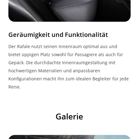
KONNEKTIVITÄT
Digitales Tachodisplay
12,3-Zoll
Geräumigkeit und Funktionalität
Connected Services
Der Rafale nutzt seinen Innenraum optimal aus und
Navigationskartenmaterial
bietet üppigen Platz sowohl für Passagiere als auch für
fir Europa
Gepäck. Die durchdachte Innenraumgestaltung mit
hochwertigen Materialien und anpassbaren
Induktive
Konfigurationen macht ihn zum idealen Begleiter für jede
Smartphoneladeflache
Reise.
Digitale Betriebsanleitung
im
Galerie
Multimediasystem
12-Zoll openR link mit