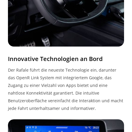
Fahrzeugcharakteristik
Elektronische
2-Zonen-Klimaautomatik
Stabilitätskontrolle mit
Berganfahrhilfe
Beifahrerairbag
Lenkrad aus TEP mit
deaktivierbar
Chromeinséatzen
Innovative Technologien an Bord
Geräuschsimulator
Heckscheibe beheizbar
Der Rafale führt die neueste Technologie ein, darunter
das OpenR Link System mit integriertem Google, das
Adaptiver Tempopilot
Akustik-Verglasung vorne
Zugang zu einer Vielzahl von Apps bietet und eine
nahtlose Konnektivität garantiert. Die intuitive
3. Bremslicht
Zentralverriegelung mit
Benutzeroberfläche vereinfacht die Interaktion und macht
Fernbedienung
jede Fahrt unterhaltsamer und informativer.
Notfall-Spurhalteassistent
Elektrische Parkbremse
mit Auto Hold