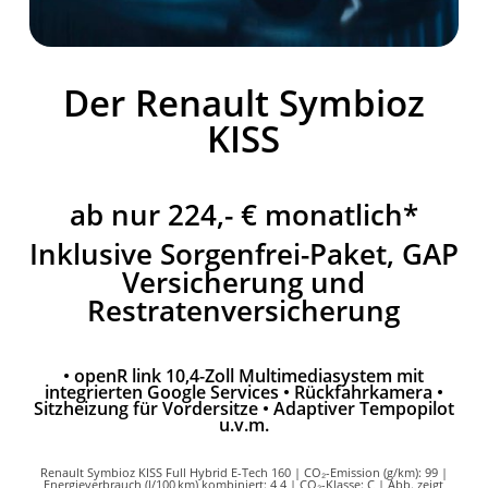
Der Renault Symbioz
KISS
ab nur 224,- € monatlich*
Inklusive Sorgenfrei-Paket, GAP
Versicherung und
Restratenversicherung
• openR link 10,4-Zoll Multimediasystem mit
integrierten Google Services • Rückfahrkamera •
Sitzheizung für Vordersitze • Adaptiver Tempopilot
u.v.m.
Renault Symbioz KISS Full Hybrid E-Tech 160 | CO₂-Emission (g/km): 99 |
Energieverbrauch (l/100 km) kombiniert: 4,4 | CO₂-Klasse: C | Abb. zeigt