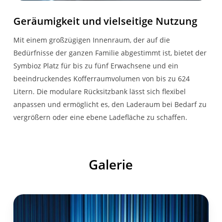
Geräumigkeit und vielseitige Nutzung
RÄDER
Mit einem großzügigen Innenraum, der auf die
18-Zoll-
Bedürfnisse der ganzen Familie abgestimmt ist, bietet der
Leichtmetallräder
Symbioz Platz für bis zu fünf Erwachsene und ein
Gravity
beeindruckendes Kofferraumvolumen von bis zu 624
Litern. Die modulare Rücksitzbank lässt sich flexibel
Bereifung 215/55 R18
anpassen und ermöglicht es, den Laderaum bei Bedarf zu
(auf Leichtmetallrad)
vergrößern oder eine ebene Ladefläche zu schaffen.
Galerie