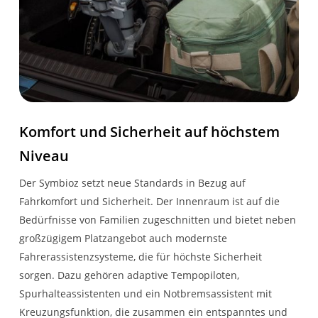
Keycard Handsfree
Zentralverriegelung
Innenraumbeleuchtung
LED hinten
Komfort und Sicherheit auf höchstem
Elektronische
Niveau
Parkbremse mit Auto-
hold Funktion
Der Symbioz setzt neue Standards in Bezug auf
Fahrkomfort und Sicherheit. Der Innenraum ist auf die
KONNEKTIVITÄT
Bedürfnisse von Familien zugeschnitten und bietet neben
großzügigem Platzangebot auch modernste
Induktive Smartphone­
Fahrerassistenzsysteme, die für höchste Sicherheit
ladefläche
sorgen. Dazu gehören adaptive Tempopiloten,
Spurhalteassistenten und ein Notbremsassistent mit
Navigations-
Kreuzungsfunktion, die zusammen ein entspanntes und