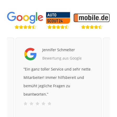
Jennifer Schmelter
Bewertung aus Google
te
“
Ein ganz toller Service und sehr nette
“
Me
Mitarbeiter! Immer hilfsbereit und
gek
bemüht jegliche Fragen zu
sic
beantworten.
”
und