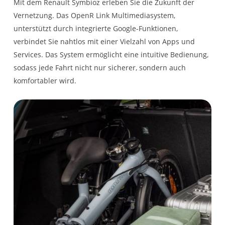
Mit dem Renault Symbioz erleben Sie die Zukunft der
Vernetzung. Das OpenR Link Multimediasystem,
Tagfahrlicht
Beheizbares Lenkrad
unterstützt durch integrierte Google-Funktionen,
verbindet Sie nahtlos mit einer Vielzahl von Apps und
Klimaautomatik
Services. Das System ermöglicht eine intuitive Bedienung,
Doppelter
sodass jede Fahrt nicht nur sicherer, sondern auch
Laderaumboden
komfortabler wird.
Außenspiegel elektr.
einstell-, beheiz- und
anklappbar mit
automat. Anklappen
beim Abstellen
Rahmenloser
Innenspiegel
automatisch
abblendend