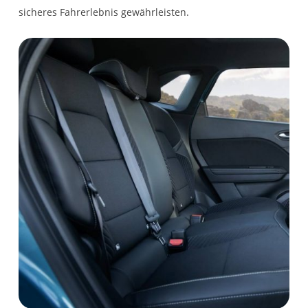
Kartenmaterial
sicheres Fahrerlebnis gewährleisten.
Digitale
Instrumententafel 10
Zoll
Connected Services
openR link 10,4-Zoll
Multimediasystem mit
integrierten Google
Services
FARBEN & POLSTER
Stoffpolsterung Techno
Einfarblackierung