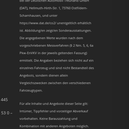
bei der Deutschen Automobil Treuhand GmbH
(DAT), Hellmuth-Hirth-Str. 1, 73760 Ostfildern-
Scharnhausen, und unter
https://www.dat.de/co2/ unentgeltlich erhältlich
ist. Abbildung/en zeigt/en Sonderausstattungen.
Die angegebenen Werte wurden nach dem
vorgeschriebenen Messverfahren (§ 2 Nrn. 5, 6, 6a
Pkw-EnVKV in der jeweils geltenden Fassung)
ermittelt. Die Angaben beziehen sich nicht auf ein
einzelnes Fahrzeug und sind nicht Bestandteil des
Angebots, sondern dienen allein
Vergleichszwecken zwischen den verschiedenen
Fahrzeugtypen.
– 445
Für alle Inhalte und Angebote dieser Seite gilt:
Irrtümer, Tippfehler und vorzeitiger Abverkauf
 53 0 –
vorbehalten. Keine Barauszahlung und
Kombination mit anderen Angeboten möglich.