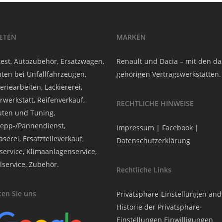
IETEN
MARKEN
est, Autozubehör, Ersatzwagen,
Renault und Dacia – mit den d
ten bei Unfallfahrzeugen,
gehörigen Vertragswerkstätten.
eriearbeiten, Lackiererei,
rwerkstatt, Reifenverkauf,
RECHTLICHE HINWEISE
ten und Tuning,
epp-/Pannendienst,
Impressum
|
Facebook
|
serei, Ersatzteileverkauf,
Datenschutzerklärung
service, Klimaanlagenservice,
lservice, Zubehör.
Rechtliche Links
en Sie uns
Privatsphäre-Einstellungen än
Historie der Privatsphäre-
Einstellungen
Einwilligungen