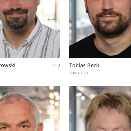
rowski
Tobias Beck
0
März 1, 2024