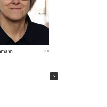
inmann
0