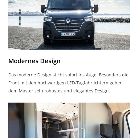
Entfernung 351 – 400 km = 535,50 € inkl. 19%
MwSt.
Entfernung 401 – 450 km = 595,00 € inkl. 19%
MwSt.
Entfernung 451 – 500 km = 654,50 € inkl. 19%
MwSt.
Entfernung 501 – 550 km = 714,00 € inkl. 19%
MwSt.
Modernes Design
Das moderne Design sticht sofort ins Auge. Besonders die
Front mit den hochwertigen LED-Tagfahrlichtern geben
dem Master sein robustes und elegantes Design.