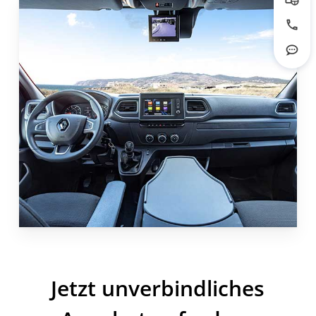
Prob
Jetzt
Rout
Jetzt unverbindliches