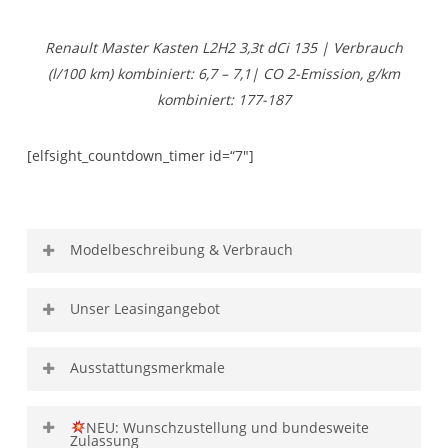
Renault Master Kasten L2H2 3,3t dCi 135 | Verbrauch
(l/100 km) kombiniert: 6,7 – 7,1| CO 2-Emission, g/km
kombiniert: 177-187
[elfsight_countdown_timer id=“7″]
Modelbeschreibung & Verbrauch
Model
Renault Master Kasten
Unser Leasingangebot
L2H2 3,3t dCi 135
Grundpreis
42.185,50,- € inkl.
Kraftstoff
Diesel
Ausstattungsmerkmale
MwSt.
Tankvolumen (l)
105
Klang & Klimapaket DAB+
Leasingsonderzahlung
0,- €
NEU: Wunschzustellung und bundesweite
Leistung (PS)
135
Bluetooth Freisprecheinrichtung
Zulassung