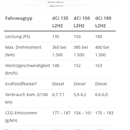
Fahrzeugtyp
dCi 135
dCi 150
dCi 180
L2H2
L2H2
L2H2
Leistung (PS)
135
150
180
Max. Drehmoment
360 bei
385 bei
400 bei
(Nm)
1.500
1.500
1.500
Höchstgeschwindigkeit
148
152
163
(km/h)
Kraftstoffbedarf
Diesel
Diesel
Diesel
Verbrauch kom. (l/100
6,7-7,1
5,9-6,2
6,6-6,9
km)
CO2-Emissionen
177 – 187
154 – 161
175 – 183
(g/km)