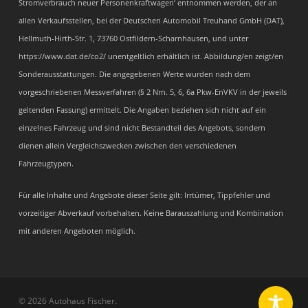
Stromverbrauch neuer Personenkraftwagen‘ entnommen werden, der an
allen Verkaufsstellen, bei der Deutschen Automobil Treuhand GmbH (DAT),
Hellmuth-Hirth-Str. 1, 73760 Ostfildern-Scharnhausen, und unter
https://www.dat.de/co2/ unentgeltlich erhältlich ist. Abbildung/en zeigt/en
Sonderausstattungen. Die angegebenen Werte wurden nach dem
vorgeschriebenen Messverfahren (§ 2 Nrn. 5, 6, 6a Pkw-EnVKV in der jeweils
geltenden Fassung) ermittelt. Die Angaben beziehen sich nicht auf ein
einzelnes Fahrzeug und sind nicht Bestandteil des Angebots, sondern
dienen allein Vergleichszwecken zwischen den verschiedenen
Fahrzeugtypen.
Für alle Inhalte und Angebote dieser Seite gilt: Irrtümer, Tippfehler und
vorzeitiger Abverkauf vorbehalten. Keine Barauszahlung und Kombination
mit anderen Angeboten möglich.
© 2026 Autohaus Fischer.