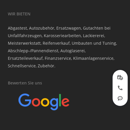
WIR BIETEN
Abgastest, Autozubehör, Ersatzwagen, Gutachten bei
Unfallfahrzeugen, Karosseriearbeiten, Lackiererei,
Meisterwerkstatt, Reifenverkauf, Umbauten und Tuning,
Abschlepp-/Pannendienst, Autoglaserei,
Ersatzteileverkauf, Finanzservice, Klimaanlagenservice,
Schnellservice, Zubehör.
Prob
Bewerten Sie uns
Jetzt
Rout