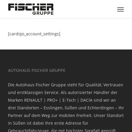
Skip
Menu
to
main
content
[cardojo_account_settings]
AUTOHAUS FISCHER GRUPPE
Die Autohaus Fischer Gruppe steht für Qualität, Vertrauen
und erstklassigen Service. Als autorisierter Händler der
Marken RENAULT | PRO+ | E-Tech | DACIA sind wir an
drei Standorten – Esslingen, Süßen und Echterdingen – Ihr
Partner auf dem Weg zur mobilen Freiheit. Unser Standort
in Süßen ist dabei Ihre erste Adresse für
Gebrauchtfahrzeuge, die mit höchster Sorgfalt geprüft