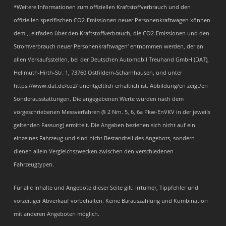
*Weitere Informationen zum offiziellen Kraftstoffverbrauch und den
offiziellen spezifischen CO2-Emissionen neuer Personenkraftwagen können
dem ‚Leitfaden über den Kraftstoffverbrauch, die CO2-Emissionen und den
Stromverbrauch neuer Personenkraftwagen‘ entnommen werden, der an
allen Verkaufsstellen, bei der Deutschen Automobil Treuhand GmbH (DAT),
Hellmuth-Hirth-Str. 1, 73760 Ostfildern-Scharnhausen, und unter
https://www.dat.de/co2/ unentgeltlich erhältlich ist. Abbildung/en zeigt/en
Sonderausstattungen. Die angegebenen Werte wurden nach dem
vorgeschriebenen Messverfahren (§ 2 Nrn. 5, 6, 6a Pkw-EnVKV in der jeweils
geltenden Fassung) ermittelt. Die Angaben beziehen sich nicht auf ein
einzelnes Fahrzeug und sind nicht Bestandteil des Angebots, sondern
dienen allein Vergleichszwecken zwischen den verschiedenen
Fahrzeugtypen.
Für alle Inhalte und Angebote dieser Seite gilt: Irrtümer, Tippfehler und
vorzeitiger Abverkauf vorbehalten. Keine Barauszahlung und Kombination
mit anderen Angeboten möglich.