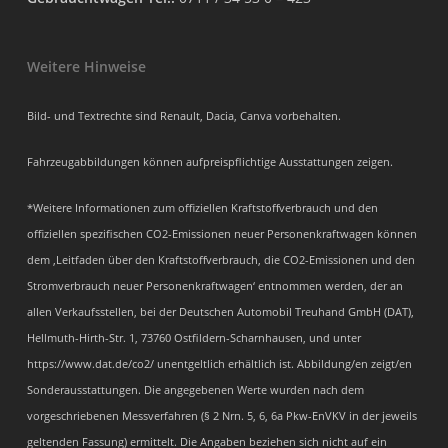
Weitere Hinweise
Bild- und Textrechte sind Renault, Dacia, Canva vorbehalten.
Fahrzeugabbildungen können aufpreispflichtige Ausstattungen zeigen.
*Weitere Informationen zum offiziellen Kraftstoffverbrauch und den
offiziellen spezifischen CO2-Emissionen neuer Personenkraftwagen können
dem ‚Leitfaden über den Kraftstoffverbrauch, die CO2-Emissionen und den
Stromverbrauch neuer Personenkraftwagen‘ entnommen werden, der an
allen Verkaufsstellen, bei der Deutschen Automobil Treuhand GmbH (DAT),
Hellmuth-Hirth-Str. 1, 73760 Ostfildern-Scharnhausen, und unter
https://www.dat.de/co2/ unentgeltlich erhältlich ist. Abbildung/en zeigt/en
Sonderausstattungen. Die angegebenen Werte wurden nach dem
vorgeschriebenen Messverfahren (§ 2 Nrn. 5, 6, 6a Pkw-EnVKV in der jeweils
geltenden Fassung) ermittelt. Die Angaben beziehen sich nicht auf ein