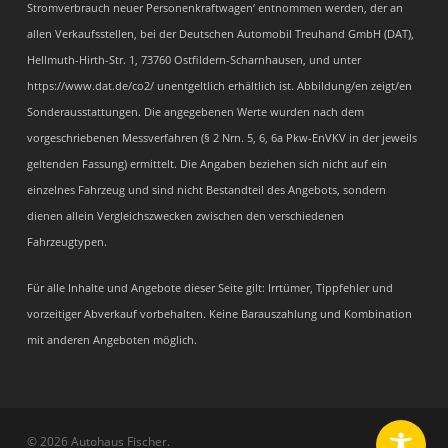
Stromverbrauch neuer Personenkraftwagen‘ entnommen werden, der an
allen Verkaufsstellen, bei der Deutschen Automobil Treuhand GmbH (DAT),
Hellmuth-Hirth-Str. 1, 73760 Ostfildern-Scharnhausen, und unter
https://www.dat.de/co2/ unentgeltlich erhältlich ist. Abbildung/en zeigt/en
Sonderausstattungen. Die angegebenen Werte wurden nach dem
vorgeschriebenen Messverfahren (§ 2 Nrn. 5, 6, 6a Pkw-EnVKV in der jeweils
geltenden Fassung) ermittelt. Die Angaben beziehen sich nicht auf ein
einzelnes Fahrzeug und sind nicht Bestandteil des Angebots, sondern
dienen allein Vergleichszwecken zwischen den verschiedenen
Fahrzeugtypen.
Für alle Inhalte und Angebote dieser Seite gilt: Irrtümer, Tippfehler und
vorzeitiger Abverkauf vorbehalten. Keine Barauszahlung und Kombination
mit anderen Angeboten möglich.
© 2026 Autohaus Fischer.