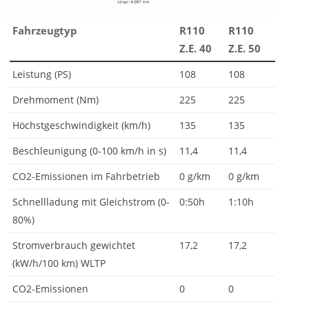
Fahrzeugtyp
R110
R110
Z.E. 40
Z.E. 50
Leistung (PS)
108
108
Drehmoment (Nm)
225
225
Höchstgeschwindigkeit (km/h)
135
135
Beschleunigung (0-100 km/h in s)
11,4
11,4
CO2-Emissionen im Fahrbetrieb
0 g/km
0 g/km
Schnellladung mit Gleichstrom (0-
0:50h
1:10h
80%)
Stromverbrauch gewichtet
17,2
17,2
(kW/h/100 km) WLTP
CO2-Emissionen
0
0