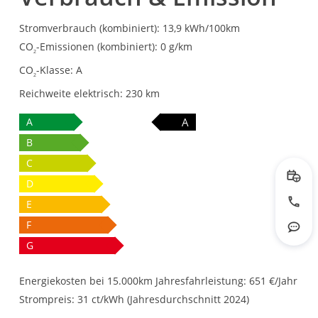
Stromverbrauch (kombiniert):
13,9 kWh/100km
CO
-Emissionen (kombiniert):
0 g/km
2
CO
-Klasse:
A
2
Reichweite elektrisch:
230 km
A
A
B
C
D
Prob
E
Jetzt
F
Rout
G
Energiekosten bei 15.000km Jahresfahrleistung:
651 €/Jahr
Strompreis:
31 ct/kWh (Jahresdurchschnitt 2024)