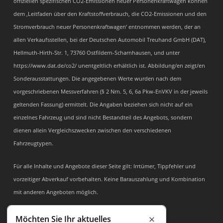
offiziellen spezifischen CO2-Emissionen neuer Personenkraftwagen können
dem ‚Leitfaden über den Kraftstoffverbrauch, die CO2-Emissionen und den
Stromverbrauch neuer Personenkraftwagen‘ entnommen werden, der an
allen Verkaufsstellen, bei der Deutschen Automobil Treuhand GmbH (DAT),
Hellmuth-Hirth-Str. 1, 73760 Ostfildern-Scharnhausen, und unter
https://www.dat.de/co2/ unentgeltlich erhältlich ist. Abbildung/en zeigt/en
Sonderausstattungen. Die angegebenen Werte wurden nach dem
vorgeschriebenen Messverfahren (§ 2 Nrn. 5, 6, 6a Pkw-EnVKV in der jeweils
geltenden Fassung) ermittelt. Die Angaben beziehen sich nicht auf ein
einzelnes Fahrzeug und sind nicht Bestandteil des Angebots, sondern
dienen allein Vergleichszwecken zwischen den verschiedenen
Fahrzeugtypen.
Für alle Inhalte und Angebote dieser Seite gilt: Irrtümer, Tippfehler und
vorzeitiger Abverkauf vorbehalten. Keine Barauszahlung und Kombination
mit anderen Angeboten möglich.
Möchten Sie Ihr aktuelles