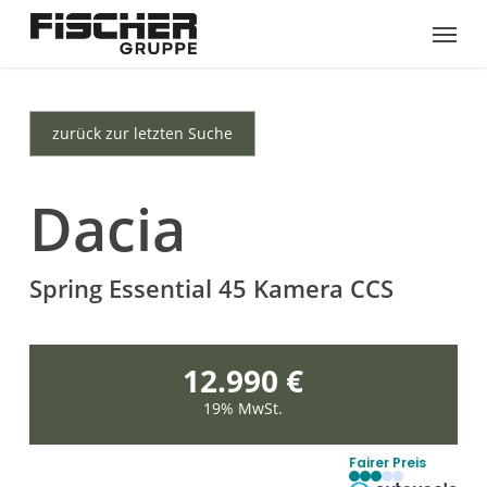
Skip
Menu
to
main
content
zurück zur letzten Suche
Dacia
Spring Essential 45 Kamera CCS
12.990 €
19% MwSt.
Fairer Preis