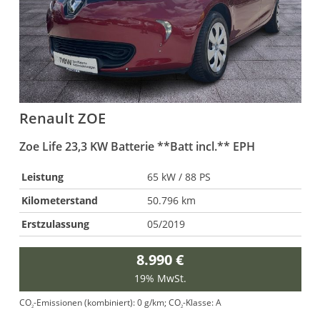
Renault
ZOE
Zoe Life 23,3 KW Batterie **Batt incl.** EPH
I
Leistung
65 kW / 88 PS
Kilometerstand
50.796 km
Erstzulassung
05/2019
8.990 €
19% MwSt.
CO
-Emissionen (kombiniert):
0 g/km
;
CO
-Klasse:
A
2
2