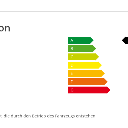
ion
A
B
C
D
E
F
G
t, die durch den Betrieb des Fahrzeugs entstehen.