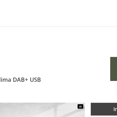
Klima DAB+ USB
AI
I