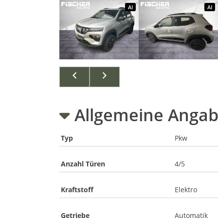
AI
AI
AI
Allgemeine Anga
Typ
Pkw
Anzahl Türen
4/5
Kraftstoff
Elektro
Getriebe
Automatik