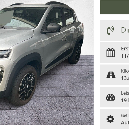
Di
Ers
11
Kil
13
Lei
19 
Get
Au