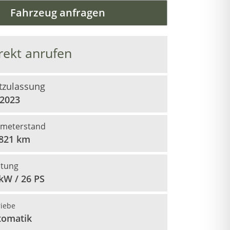
Fahrzeug anfragen
rekt anrufen
tzulassung
/2023
ometerstand
.821 km
stung
kW / 26 PS
riebe
tomatik