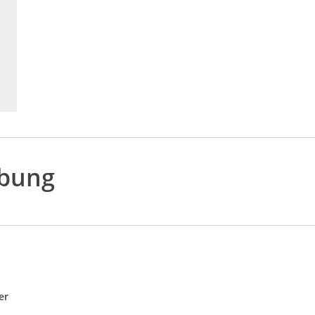
ibung
er