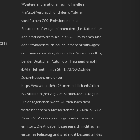
*Weitere Informationen zum offiziellen
Kraftstoffverbrauch und den offiziellen
spezifischen CO2-Emissionen neuer
Personenkraftwagen können dem ‚Leitfaden über
den Kraftstoffverbrauch, die CO2-Emissionen und
dern
den Stromverbrauch neuer Personenkraftwagen‘
entnommen werden, der an allen Verkaufsstellen,
bei der Deutschen Automobil Treuhand GmbH
(DAT), Hellmuth-Hirth-Str. 1, 73760 Ostfildern-
Scharnhausen, und unter
https://www.dat.de/co2/ unentgeltlich erhältlich
ist. Abbildung/en zeigt/en Sonderausstattungen.
Die angegebenen Werte wurden nach dem
vorgeschriebenen Messverfahren (§ 2 Nrn. 5, 6, 6a
Pkw-EnVKV in der jeweils geltenden Fassung)
ermittelt. Die Angaben beziehen sich nicht auf ein
einzelnes Fahrzeug und sind nicht Bestandteil des