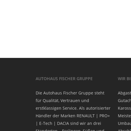
AUTOHAUS FISCHER GRUPPE
WIR B
Die Autohaus Fischer Gruppe steht
Abgast
für Qualität, Vertrauen und
Gutach
erstklassigen Service. Als autorisierter
Kaross
Händler der Marken RENAULT | PRO+
Meiste
| E-Tech | DACIA sind wir an drei
Umbau
Standorten – Esslingen, Süßen und
Abschl