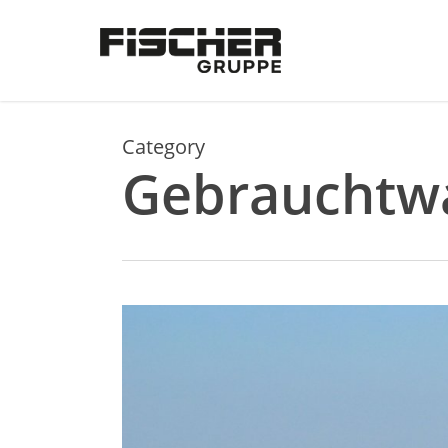
Skip
to
main
content
Category
Gebrauchtw