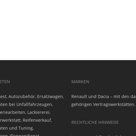
IETEN
MARKEN
est, Autozubehör, Ersatzwagen,
Renault und Dacia – mit den d
ten bei Unfallfahrzeugen,
gehörigen Vertragswerkstätten.
eriearbeiten, Lackiererei,
rwerkstatt, Reifenverkauf,
RECHTLICHE HINWEISE
ten und Tuning,
epp-/Pannendienst,