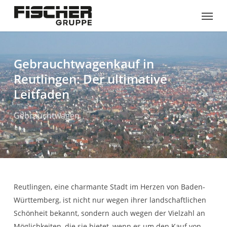
Skip
Menu
to
main
content
Gebrauchtwagenkauf in
Reutlingen: Der ultimative
Leitfaden
Gebrauchtwagen
Reutlingen, eine charmante Stadt im Herzen von Baden-
Württemberg, ist nicht nur wegen ihrer landschaftlichen
Schönheit bekannt, sondern auch wegen der Vielzahl an
Möglichkeiten, die sie bietet, wenn es um den Kauf von