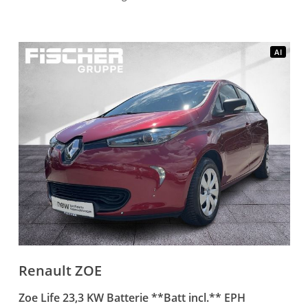
AI
Renault
ZOE
Zoe Life 23,3 KW Batterie **Batt incl.** EPH
I