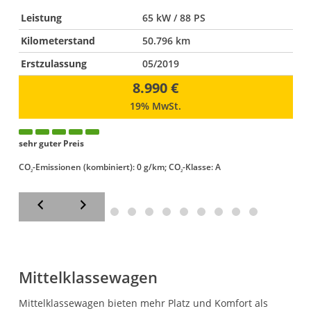
Leistung
65 kW / 88 PS
Kilometerstand
50.796 km
Erstzulassung
05/2019
8.990 €
19% MwSt.
g
sehr guter Preis
CO
-Emissionen (kombiniert):
0 g/km
;
CO
-Klasse:
A
2
2
Mittelklassewagen
Mittelklassewagen bieten mehr Platz und Komfort als