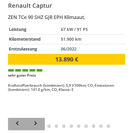
Renault
Captur
ZEN TCe 90 SHZ GJR EPH Klimaaut.
C
Leistung
67 kW / 91 PS
Kilometerstand
51.900 km
Erstzulassung
06/2022
13.890 €
sehr guter Preis
g
Kraftstoffverbrauch (kombiniert):
5,9 l/100km
;
CO
-Emissionen
2
(kombiniert):
141.0 g/km
;
CO
-Klasse:
E
2