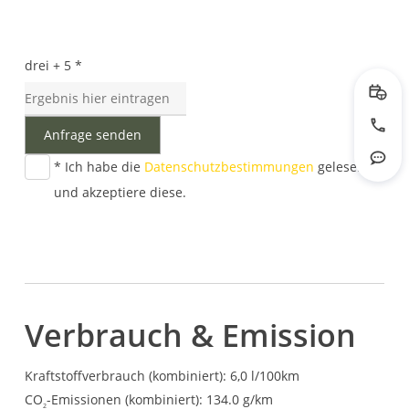
drei + 5 *
Prob
Anfrage senden
Jetzt
* Ich habe die
Datenschutzbestimmungen
gelesen
Rout
und akzeptiere diese.
Verbrauch & Emission
Kraftstoffverbrauch (kombiniert):
6,0 l/100km
CO
-Emissionen (kombiniert):
134.0 g/km
2