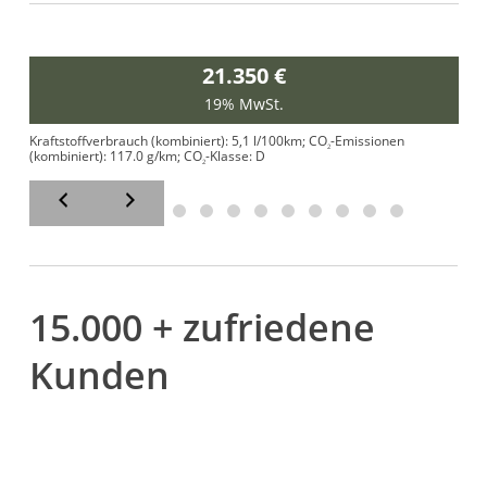
21.350 €
19% MwSt.
Kraftstoffverbrauch (kombiniert):
5,1 l/100km
;
CO
-Emissionen
K
2
(kombiniert):
117.0 g/km
;
CO
-Klasse:
D
(
2
15.000 + zufriedene
Kunden