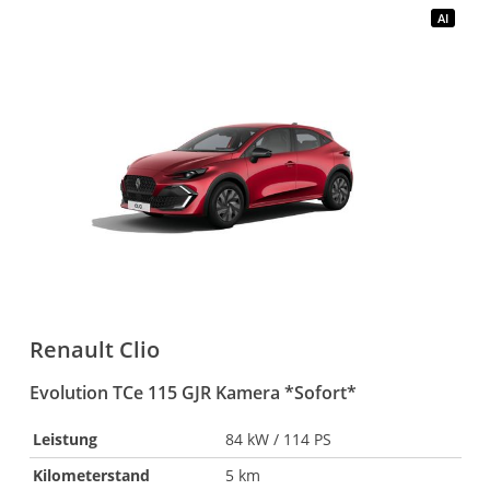
AI
Renault
Clio
Evolution TCe 115 GJR Kamera *Sofort*
E
Leistung
84 kW / 114 PS
Kilometerstand
5 km