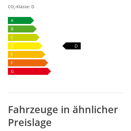
CO
-Klasse:
D
2
A
B
C
D
D
E
F
G
Fahrzeuge in ähnlicher
Preislage