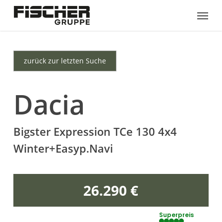
Skip
Menu
to
main
content
zurück zur letzten Suche
Dacia
Bigster Expression TCe 130 4x4
Winter+Easyp.Navi
26.290 €
Superpreis