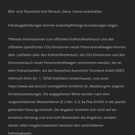
Bild- und Textrechte sind Renault, Dacia, Canva vorbehalten.
Fahrzeugabbildungen können aufpreispflichtige Ausstattungen zeigen.
*Weitere Informationen zum offiziellen Kraftstoffverbrauch und den
offiziellen spezifischen CO2-Emissionen neuer Personenkraftwagen können
dem ‚Leitfaden über den Kraftstoffverbrauch, die CO2-Emissionen und den
Stromverbrauch neuer Personenkraftwagen‘ entnommen werden, der an
allen Verkaufsstellen, bei der Deutschen Automobil Treuhand GmbH (DAT),
Hellmuth-Hirth-Str. 1, 73760 Ostfildern-Scharnhausen, und unter
https://www.dat.de/co2/ unentgeltlich erhältlich ist. Abbildung/en zeigt/en
Sonderausstattungen. Die angegebenen Werte wurden nach dem
vorgeschriebenen Messverfahren (§ 2 Nrn. 5, 6, 6a Pkw-EnVKV in der jeweils
geltenden Fassung) ermittelt. Die Angaben beziehen sich nicht auf ein
einzelnes Fahrzeug und sind nicht Bestandteil des Angebots, sondern
dienen allein Vergleichszwecken zwischen den verschiedenen
Fahrzeugtypen.